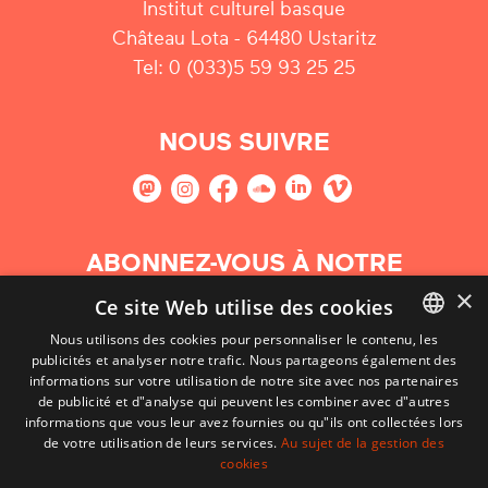
Institut culturel basque
Château Lota - 64480 Ustaritz
Tel: 0 (033)5 59 93 25 25
NOUS SUIVRE
ABONNEZ-VOUS À NOTRE
NEWSLETTER
×
Ce site Web utilise des cookies
Nous utilisons des cookies pour personnaliser le contenu, les
S'abonner
publicités et analyser notre trafic. Nous partageons également des
BASQUE
informations sur votre utilisation de notre site avec nos partenaires
FRENCH
de publicité et d"analyse qui peuvent les combiner avec d"autres
informations que vous leur avez fournies ou qu"ils ont collectées lors
SPANISH
de votre utilisation de leurs services.
Au sujet de la gestion des
cookies
ENGLISH