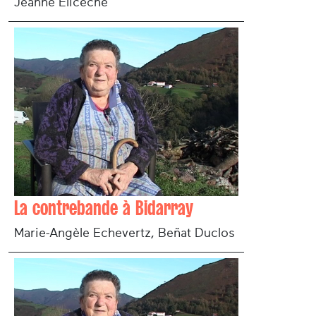
Jeanne Eliceche
La contrebande à Bidarray
Marie-Angèle Echevertz, Beñat Duclos