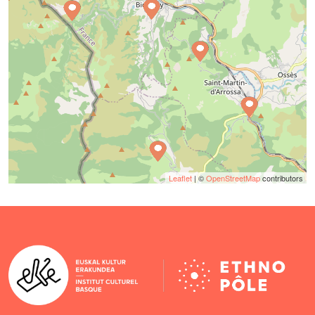
Leaflet
| ©
OpenStreetMap
contributors