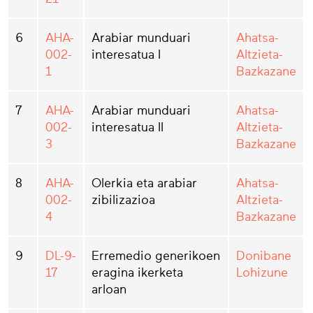
6
AHA-
Arabiar munduari
Ahatsa-
002-
interesatua I
Altzieta-
1
Bazkazane
7
AHA-
Arabiar munduari
Ahatsa-
002-
interesatua II
Altzieta-
3
Bazkazane
8
AHA-
Olerkia eta arabiar
Ahatsa-
002-
zibilizazioa
Altzieta-
4
Bazkazane
9
DL-9-
Erremedio generikoen
Donibane
17
eragina ikerketa
Lohizune
arloan