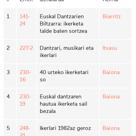
1
141-
Euskal Dantzarien
Biarritz
24
Biltzarra: ikerketa
talde baten sortzea
2
227-2
Dantzari, musikari eta
Itsasu
ikerlari
3
230-
40 urteko ikerketari
Baiona
16
so
4
230-
Euskal dantzaren
Baiona
19
hautua ikerketa sail
bezala
5
248-
Ikerlari 1982az geroz
Baiona
21