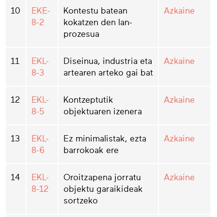
10
EKE-
Kontestu batean
Azkaine
8-2
kokatzen den lan-
prozesua
11
EKL-
Diseinua, industria eta
Azkaine
8-3
artearen arteko gai bat
12
EKL-
Kontzeptutik
Azkaine
8-5
objektuaren izenera
13
EKL-
Ez minimalistak, ezta
Azkaine
8-6
barrokoak ere
14
EKL-
Oroitzapena jorratu
Azkaine
8-12
objektu garaikideak
sortzeko