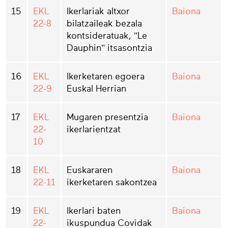
15
EKL
Ikerlariak altxor
Baiona
22-8
bilatzaileak bezala
kontsideratuak, "Le
Dauphin" itsasontzia
16
EKL
Ikerketaren egoera
Baiona
22-9
Euskal Herrian
17
EKL
Mugaren presentzia
Baiona
22-
ikerlarientzat
10
18
EKL
Euskararen
Baiona
22-11
ikerketaren sakontzea
19
EKL
Ikerlari baten
Baiona
22-
ikuspundua Covidak