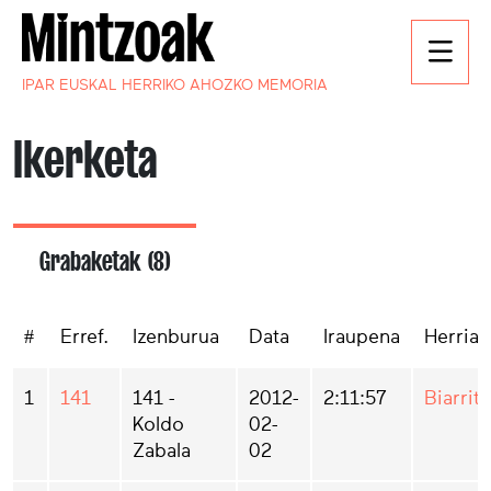
IPAR EUSKAL HERRIKO AHOZKO MEMORIA
Ikerketa
Grabaketak (8)
#
Erref.
Izenburua
Data
Iraupena
Herria
1
141
141 -
2012-
2:11:57
Biarritz
Koldo
02-
Zabala
02