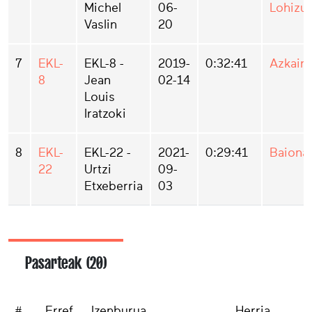
Michel
06-
Lohizu
Vaslin
20
7
EKL-
EKL-8 -
2019-
0:32:41
Azkain
8
Jean
02-14
Louis
Iratzoki
8
EKL-
EKL-22 -
2021-
0:29:41
Baiona
22
Urtzi
09-
Etxeberria
03
Pasarteak (20)
#
Erref.
Izenburua
Herria