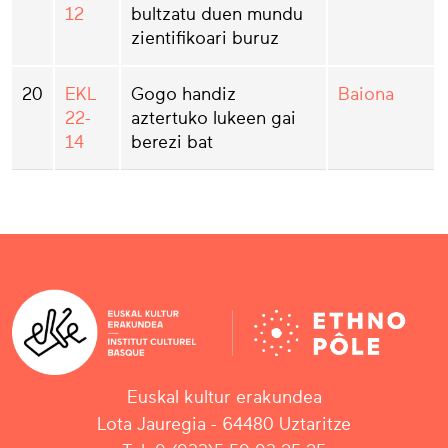
12
bultzatu duen mundu
zientifikoari buruz
20
EKL
Gogo handiz
Baiona
22-
aztertuko lukeen gai
14
berezi bat
Euskal kultur erakundea
Lota Jauregia - 64480 Uztaritze