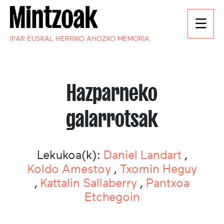
IPAR EUSKAL HERRIKO AHOZKO MEMORIA
Hazparneko
galarrotsak
Lekukoa(k):
Daniel Landart
,
Koldo Amestoy
,
Txomin Heguy
,
Kattalin Sallaberry
,
Pantxoa
Etchegoin