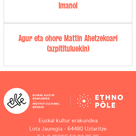
Imanol
Agur eta ohore Mattin Ahetzekoari
(azpitituluekin)
Euskal kultur erakundea
Lota Jauregia - 64480 Uztaritze