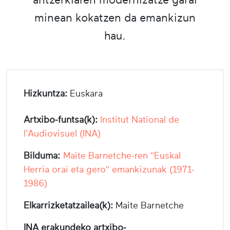
minean kokatzen da emankizun
hau.
Hizkuntza:
Euskara
Artxibo-funtsa(k):
Institut National de
l'Audiovisuel (INA)
Bilduma:
Maite Barnetche-ren "Euskal
Herria orai eta gero" emankizunak (1971-
1986)
Elkarrizketatzailea(k):
Maite Barnetche
INA erakundeko artxibo-