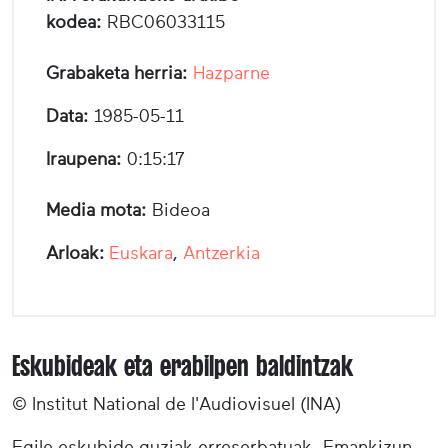
kodea:
RBC06033115
Grabaketa herria:
Hazparne
Data:
1985-05-11
Iraupena:
0:15:17
Media mota:
Bideoa
Arloak:
Euskara
,
Antzerkia
Eskubideak eta erabilpen baldintzak
© Institut National de l'Audiovisuel (INA)
Egile eskubide guziak erreserbatuak. Emankizun