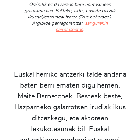
Oraindik ez da sarean bere osotasunean
grabaketa hau. Baliteke, aldiz, pasarte batzuk
ikusgai/entzungai izatea (ikus beherago).
Argibide gehiagorentzat,
sar gurekin
harremanetan
.
Euskal herriko antzerki talde andana
baten berri ematen digu hemen,
Maite Barnetchek. Besteak beste,
Hazparneko galarrotsen irudiak ikus
ditzazkegu, eta aktoreen
lekukotasunak bil. Euskal
antzerkiaren modernizatze garai