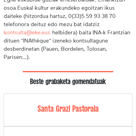
osoa Euskal kultur erakundeko egoitzan ikus
daiteke (hitzordua hartuz, 0(33)5 59 93 38 70
telefonora deituz edo mezu bat idatziz
kontsulta@eke.eus
helbidera) baita INA-k Frantzian
dituen "INAthèque" izeneko kontsultagune
desberdinetan (Pauen, Bordelen, Tolosan,
Parisen...).
Beste grabaketa gomendatuak
Santa Grazi Pastorala