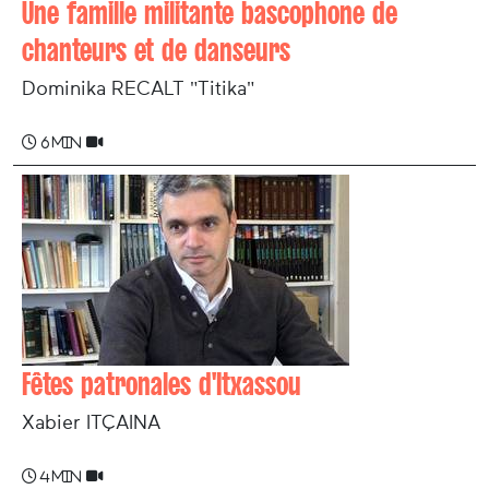
Une famille militante bascophone de
chanteurs et de danseurs
Dominika RECALT "Titika"
6 min
Fêtes patronales d'Itxassou
Xabier ITÇAINA
4 min