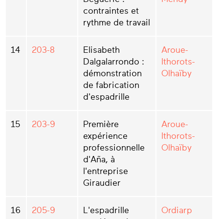
contraintes et
rythme de travail
14
203-8
Elisabeth
Aroue-
Dalgalarrondo :
Ithorots-
démonstration
Olhaïby
de fabrication
d'espadrille
15
203-9
Première
Aroue-
expérience
Ithorots-
professionnelle
Olhaïby
d'Aña, à
l'entreprise
Giraudier
16
205-9
L'espadrille
Ordiarp