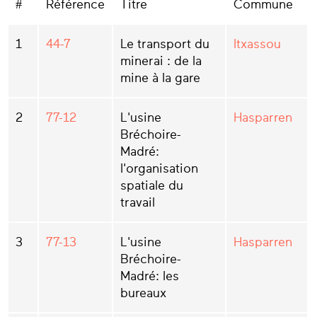
#
Référence
Titre
Commune
1
44-7
Le transport du
Itxassou
minerai : de la
mine à la gare
2
77-12
L'usine
Hasparren
Bréchoire-
Madré:
l'organisation
spatiale du
travail
3
77-13
L'usine
Hasparren
Bréchoire-
Madré: les
bureaux