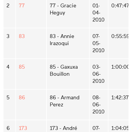
2
77
77 - Gracie
01-
0:47:47
Heguy
04-
2010
3
83
83 - Annie
07-
0:55:59
Irazoqui
05-
2010
4
85
85 - Gaxuxa
03-
1:00:00
Bouillon
06-
2010
5
86
86 - Armand
08-
1:42:37
Perez
06-
2010
6
173
173 - André
07-
1:04:05