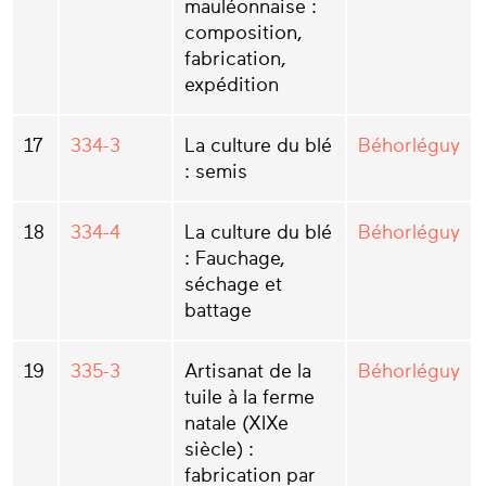
mauléonnaise :
composition,
fabrication,
expédition
17
334-3
La culture du blé
Béhorléguy
: semis
18
334-4
La culture du blé
Béhorléguy
: Fauchage,
séchage et
battage
19
335-3
Artisanat de la
Béhorléguy
tuile à la ferme
natale (XIXe
siècle) :
fabrication par