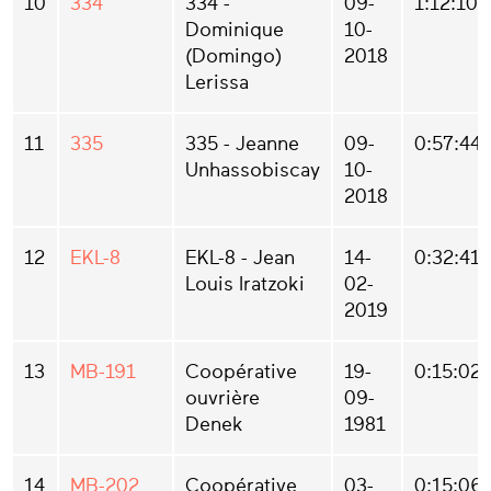
10
334
334 -
09-
1:12:10
Dominique
10-
(Domingo)
2018
Lerissa
11
335
335 - Jeanne
09-
0:57:44
Unhassobiscay
10-
2018
12
EKL-8
EKL-8 - Jean
14-
0:32:41
Louis Iratzoki
02-
2019
13
MB-191
Coopérative
19-
0:15:02
ouvrière
09-
Denek
1981
14
MB-202
Coopérative
03-
0:15:06