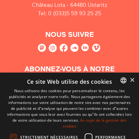
Château Lota - 64480 Ustaritz
Tel: 0 (033)5 59 93 25 25
NOUS SUIVRE
ABONNEZ-VOUS À NOTRE
NEWSLETTER
×
Ce site Web utilise des cookies
Nous utilisons des cookies pour personnaliser le contenu, les
S'abonner
publicités et analyser notre trafic. Nous partageons également des
BASQUE
informations sur votre utilisation de notre site avec nos partenaires
FRENCH
de publicité et d"analyse qui peuvent les combiner avec d"autres
informations que vous leur avez fournies ou qu"ils ont collectées lors
SPANISH
de votre utilisation de leurs services.
Au sujet de la gestion des
cookies
ENGLISH
STRICTEMENT NÉCESSAIRES
PERFORMANCE