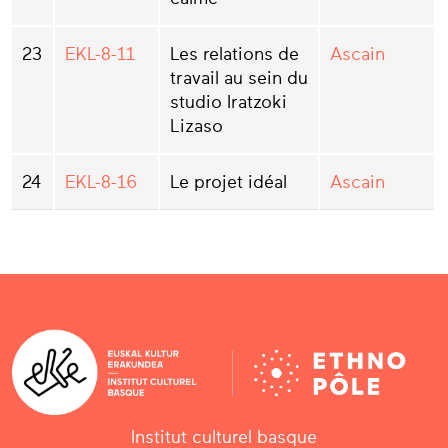
23
EKL-8-11
Les relations de
Ascain
travail au sein du
studio Iratzoki
Lizaso
24
EKL-8-16
Le projet idéal
Ascain
Institut culturel basque