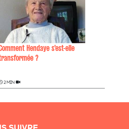
Comment Hendaye s'est-elle
transformée ?
Extefana IRASTORZA
2 min
S SUIVRE