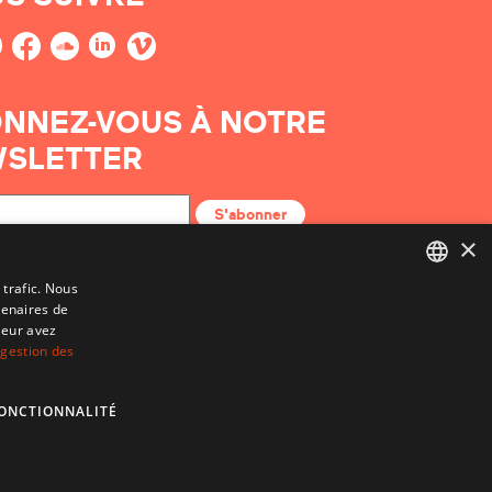
NNEZ-VOUS À NOTRE
SLETTER
S'abonner
×
 trafic. Nous
tenaires de
BASQUE
leur avez
FRENCH
 gestion des
SPANISH
ONCTIONNALITÉ
ENGLISH