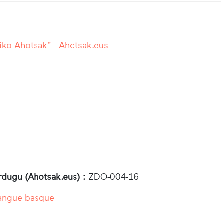
iko Ahotsak" - Ahotsak.eus
rdugu (Ahotsak.eus) :
ZDO-004-16
angue basque