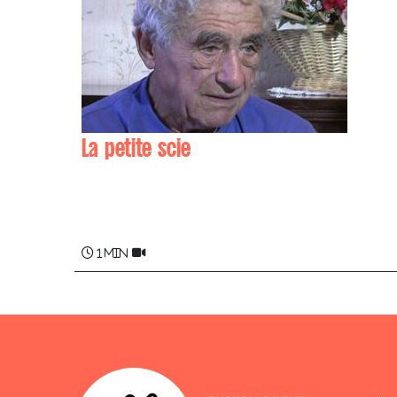
La petite scie
Gilbert CASENAVE
1 min