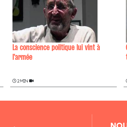
La conscience politique lui vint à
l'armée
Andoni ETXARRI
2 min
NOU