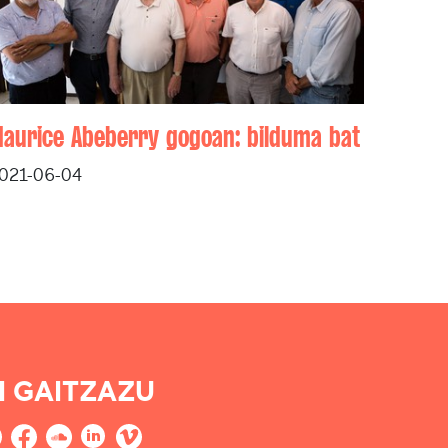
aurice Abeberry gogoan: bilduma bat
021-06-04
I GAITZAZU