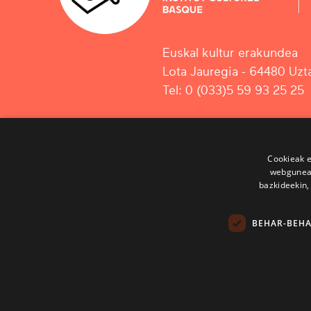
Euskal kultur erakundea
Lota Jauregia - 64480 Uzta
Tel: 0 (033)5 59 93 25 25
Cookieak e
webgunear
bazkideekin,
BEHAR-BEH