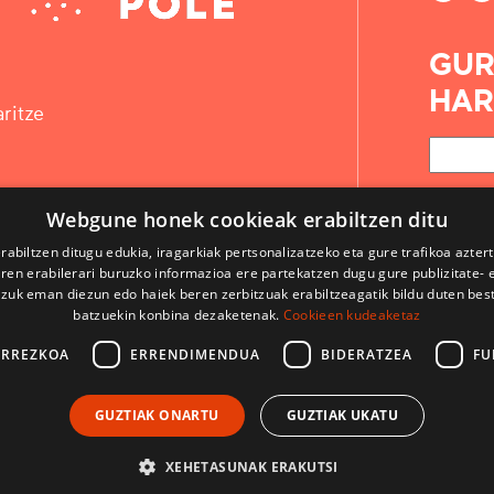
GUR
HAR
ritze
Webgune honek cookieak erabiltzen ditu
rabiltzen ditugu edukia, iragarkiak pertsonalizatzeko eta gure trafikoa azter
en erabilerari buruzko informazioa ere partekatzen dugu gure publizitate- et
 zuk eman diezun edo haiek beren zerbitzuak erabiltzeagatik bildu duten bes
batzuekin konbina dezaketenak.
Cookieen kudeaketaz
ARREZKOA
ERRENDIMENDUA
BIDERATZEA
FU
KONTAKTUA
GUZTIAK ONARTU
GUZTIAK UKATU
ERABILPEN BALDINTZAK
LEGE OHARRAK
XEHETASUNAK ERAKUTSI
CodeSyntax-ek garatua. Softwarea:
Django
.