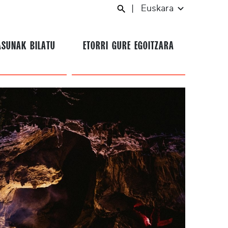
|
Euskara
ASUNAK BILATU
ETORRI GURE EGOITZARA