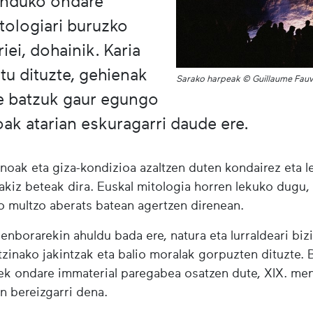
nduko ondare
tologiari buruzko
iei, dohainik. Karia
tu dituzte, gehienak
Sarako harpeak © Guillaume Fau
te batzuk gaur egungo
oak atarian eskuragarri daude ere.
noak eta giza-kondizioa azaltzen duten kondairez eta l
akiz beteak dira. Euskal mitologia horren lekuko dugu
o multzo aberats batean agertzen direnean.
enborarekin ahuldu bada ere, natura eta lurraldeari bizi
tzinako jakintzak eta balio moralak gorpuzten dituzte. 
uek ondare immaterial paregabea osatzen dute, XIX. me
n bereizgarri dena.