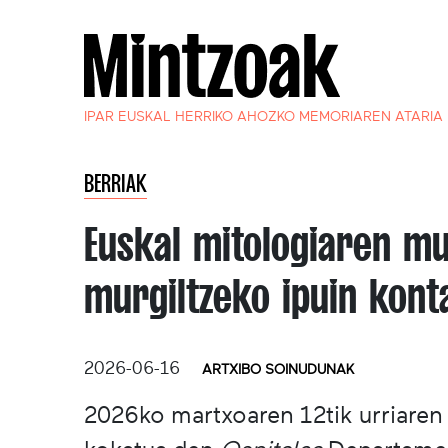
IPAR EUSKAL HERRIKO AHOZKO MEMORIAREN ATARIA
BERRIAK
Euskal mitologiaren m
murgiltzeko ipuin kont
2026-06-16
ARTXIBO SOINUDUNAK
2026ko martxoaren 12tik urriaren 1