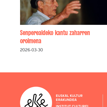
Senperealdeko kantu zaharren
oroimena
2026-03-30