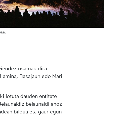
veau
eiendez osatuak dira
, Lamina, Basajaun edo Mari
ki lotuta dauden entitate
Belaunaldiz belaunaldi ahoz
ndean bildua eta gaur egun