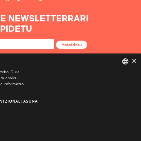
E NEWSLETTERRARI
PIDETU
Harpidetu
×
tzeko. Gure
a analisi-
BASQUE
te informazio
FRENCH
SPANISH
NTZIONALTASUNA
ENGLISH