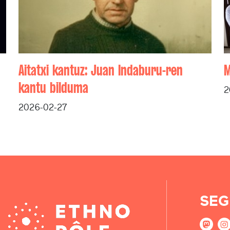
Aitatxi kantuz: Juan Indaburu-ren
M
kantu bilduma
2
2026-02-27
SEG