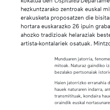
kokatua den
Ospitalea
Departame
hezkuntzarako zentroak euskal mi
erakusketa proposatzen die bisitar
hortara euskarazko 26 ipuin graba
ahozko tradizioak helaraziak bes
artista-kontalariek osatuak. Mintz
Munduaren jatorria, fenome
mitoak. Naturaz gaindiko iz
bezalako pertsonaiak istori
Haien jatorrizko erranahia d
hauek naturaren indarra, an
transmitituak, kondaira ha
oraindik euskal nortasunare