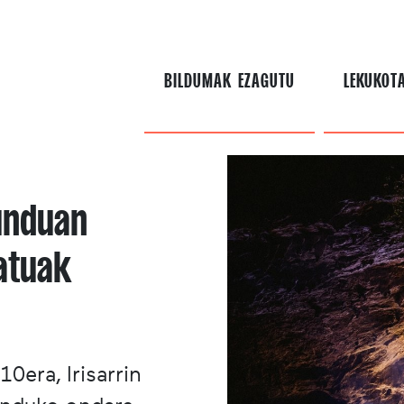
BILDUMAK EZAGUTU
LEKUKOT
unduan
atuak
0era, Irisarrin