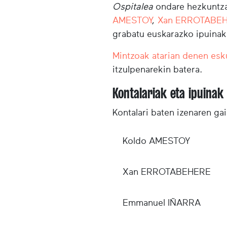
Ospitalea
ondare hezkuntz
AMESTOY
,
Xan ERROTABE
grabatu euskarazko ipuinak
Mintzoak atarian denen esk
itzulpenarekin batera.
Kontalariak eta ipuinak
Kontalari baten izenaren gai
Koldo AMESTOY
Xan ERROTABEHERE
Emmanuel IÑARRA