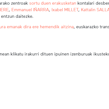
arako zentroak
sortu duen erakusketan
kontalari desber
HERE
,
Emmanuel IÑARRA
,
Ixabel MILLET
,
Kattalin SAL
 entzun daitezke.
ura emanak dira ere hemendik aitzina
, euskarazko tran
nean klikatu irakurri dituen ipuinen izenburuak ikustek