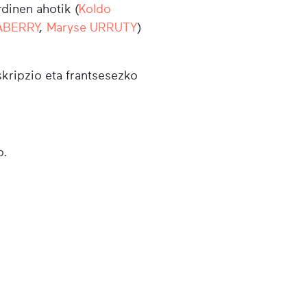
dinen ahotik (
Koldo
LABERRY
,
Maryse URRUTY
)
skripzio eta frantsesezko
o.