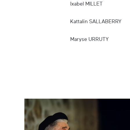
Ixabel MILLET
Kattalin SALLABERRY
Maryse URRUTY