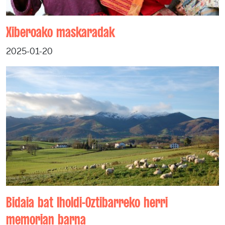
Xiberoako maskaradak
2025-01-20
Bidaia bat Iholdi-Oztibarreko herri
memorian barna