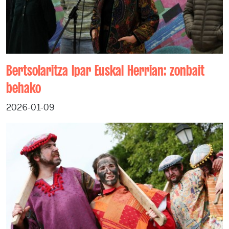
Bertsolaritza Ipar Euskal Herrian: zonbait
behako
2026-01-09