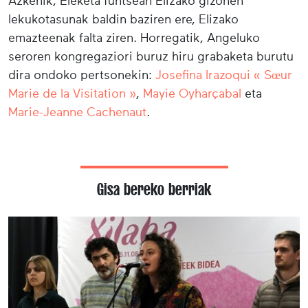
Azkenik, Eleketa funtsean Elizako gizonen
lekukotasunak baldin baziren ere, Elizako
emazteenak falta ziren. Horregatik, Angeluko
seroren kongregaziori buruz hiru grabaketa burutu
dira ondoko pertsonekin:
Josefina Irazoqui « Sœur
Marie de la Visitation »
,
Mayie Oyharçabal
eta
Marie-Jeanne Cachenaut
.
Gisa bereko berriak