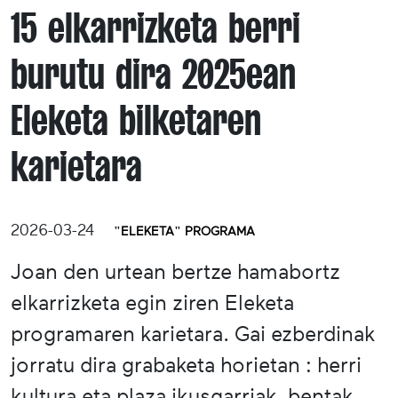
15 elkarrizketa berri
burutu dira 2025ean
Eleketa bilketaren
karietara
2026-03-24
"ELEKETA" PROGRAMA
Joan den urtean bertze hamabortz
elkarrizketa egin ziren Eleketa
programaren karietara. Gai ezberdinak
jorratu dira grabaketa horietan : herri
kultura eta plaza ikusgarriak, bentak