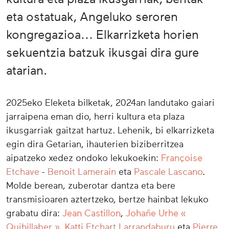
eta ostatuak, Angeluko seroren
kongregazioa… Elkarrizketa horien
sekuentzia batzuk ikusgai dira gure
atarian.
2025eko Eleketa bilketak, 2024an landutako gaiari
jarraipena eman dio, herri kultura eta plaza
ikusgarriak gaitzat hartuz. Lehenik, bi elkarrizketa
egin dira Getarian, ihauterien biziberritzea
aipatzeko xedez ondoko lekukoekin:
Françoise
Etchave
-
Benoit Lamerain
eta
Pascale Lascano
.
Molde berean, zuberotar dantza eta bere
transmisioaren aztertzeko, bertze hainbat lekuko
grabatu dira:
Jean Castillon
,
Johañe Urhe «
Quihillaber »
,
Katti Etchart Larrandaburu
eta
Pierre