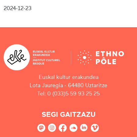
2024-12-23
Euskal kultur erakundea
Lota Jauregia - 64480 Uztaritze
Tel: 0 (033)5 59 93 25 25
SEGI GAITZAZU