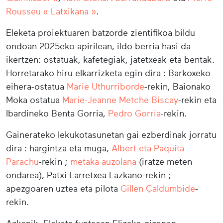
Rousseu « Latxikana »
.
Eleketa proiektuaren batzorde zientifikoa bildu
ondoan 2025eko apirilean, ildo berria hasi da
ikertzen: ostatuak, kafetegiak, jatetxeak eta bentak.
Horretarako hiru elkarrizketa egin dira : Barkoxeko
eihera-ostatua
Marie Uthurriborde
-rekin, Baionako
Moka ostatua
Marie-Jeanne Metche Biscay
-rekin eta
Ibardineko Benta Gorria,
Pedro Gorria
-rekin.
Gainerateko lekukotasunetan gai ezberdinak jorratu
dira : hargintza eta muga,
Albert eta Paquita
Parachu
-rekin ;
metaka auzolana
(iratze meten
ondarea), Patxi Larretxea Lazkano-rekin ;
apezgoaren uztea eta pilota
Gillen Çaldumbide
-
rekin.