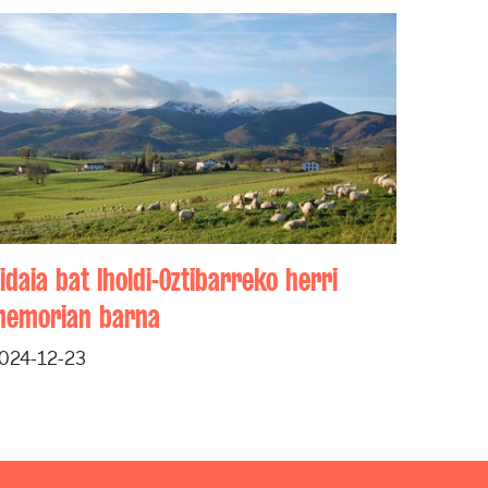
idaia bat Iholdi-Oztibarreko herri
emorian barna
024-12-23