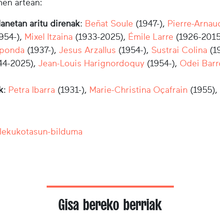
nen artean:
lanetan aritu direnak
:
Beñat Soule
(1947-),
Pierre-Arnau
954-),
Mixel Itzaina
(1933-2025),
Émile Larre
(1926-2015
zponda
(1937-),
Jesus Arzallus
(1954-),
Sustrai Colina
(1
44-2025),
Jean-Louis Harignordoquy
(1954-),
Odei Bar
k
:
Petra Ibarra
(1931-),
Marie-Christina Oçafrain
(1955),
 lekukotasun-bilduma
Gisa bereko berriak