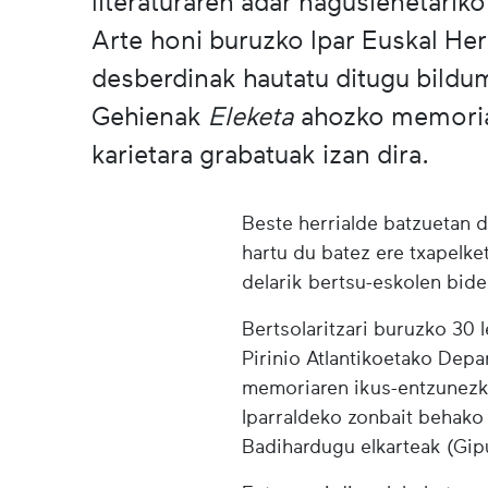
literaturaren adar nagusienetariko
Arte honi buruzko Ipar Euskal Her
desberdinak hautatu ditugu bildu
Gehienak
Eleketa
ahozko memoriar
karietara grabatuak izan dira.
Beste herrialde batzuetan 
hartu du batez ere txapelk
delarik bertsu-eskolen bide
Bertsolaritzari buruzko 30 
Pirinio Atlantikoetako Dep
memoriaren ikus-entzunezko
Iparraldeko zonbait behako 
Badihardugu elkarteak (Gip