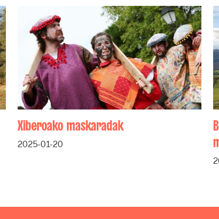
Xiberoako maskaradak
B
m
2025-01-20
2