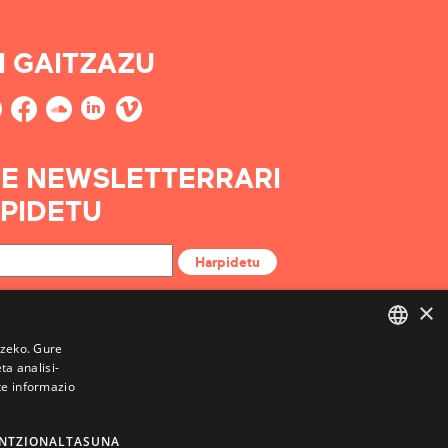
I GAITZAZU
E NEWSLETTERRARI
PIDETU
Harpidetu
×
tzeko. Gure
a analisi-
BASQUE
te informazio
FRENCH
SPANISH
NTZIONALTASUNA