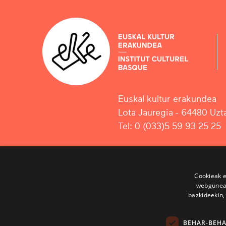
Euskal kultur erakundea
Lota Jauregia - 64480 Uzta
Tel: 0 (033)5 59 93 25 25
Cookieak e
webgunear
bazkideekin,
BEHAR-BEH