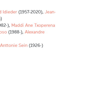
d Idieder
(1957-2020),
Jean-
)
982-),
Maddi Ane Txoperena
roso
(1988-),
Alexandre
Anttonie Sein
(1926-)