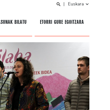
|
Euskara
ASUNAK BILATU
ETORRI GURE EGOITZARA