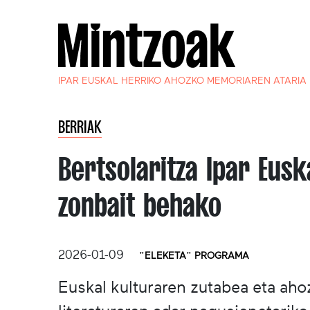
IPAR EUSKAL HERRIKO AHOZKO MEMORIAREN ATARIA
BERRIAK
Bertsolaritza Ipar Eusk
zonbait behako
2026-01-09
"ELEKETA" PROGRAMA
Euskal kulturaren zutabea eta aho