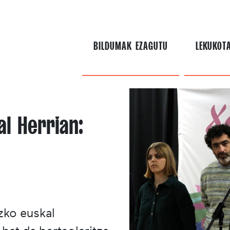
BILDUMAK EZAGUTU
LEKUKOT
al Herrian:
zko euskal