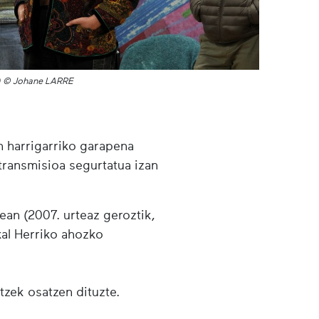
25) © Johane LARRE
n harrigarriko garapena
transmisioa segurtatua izan
an (2007. urteaz geroztik,
al Herriko ahozko
zek osatzen dituzte.