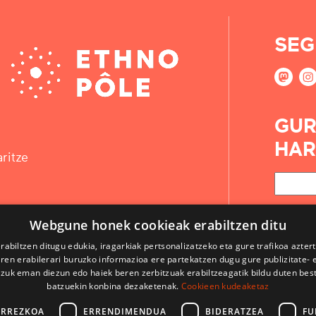
SEG
GUR
HAR
ritze
Webgune honek cookieak erabiltzen ditu
rabiltzen ditugu edukia, iragarkiak pertsonalizatzeko eta gure trafikoa azter
en erabilerari buruzko informazioa ere partekatzen dugu gure publizitate- et
 zuk eman diezun edo haiek beren zerbitzuak erabiltzeagatik bildu duten bes
batzuekin konbina dezaketenak.
Cookieen kudeaketaz
ARREZKOA
ERRENDIMENDUA
BIDERATZEA
FU