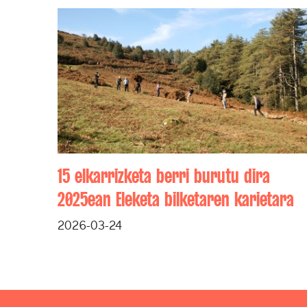
15 elkarrizketa berri burutu dira
2025ean Eleketa bilketaren karietara
2026-03-24