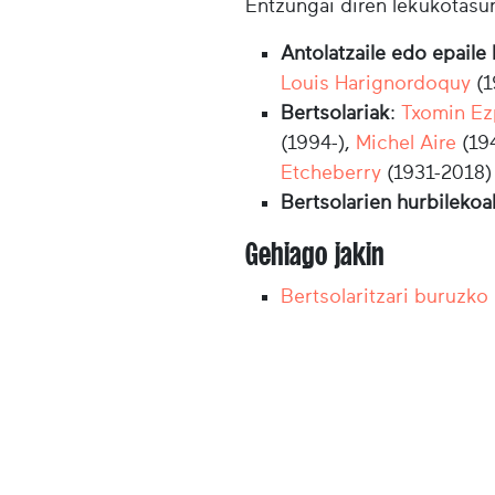
Entzungai diren lekukotasu
Antolatzaile edo epaile 
Louis Harignordoquy
(1
Bertsolariak
:
Txomin E
(1994-),
Michel Aire
(19
Etcheberry
(1931-2018)
Bertsolarien hurbilekoa
Gehiago jakin
Bertsolaritzari buruzko