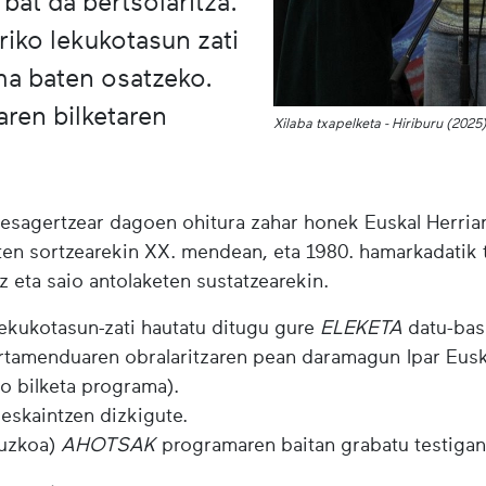
 bat da bertsolaritza.
riko lekukotasun zati
ma baten osatzeko.
en bilketaren
Xilaba txapelketa - Hiriburu (20
desagertzear dagoen ohitura zahar honek Euskal Herria
eten sortzearekin XX. mendean, eta 1980. hamarkadatik 
z eta saio antolaketen sustatzearekin.
lekukotasun-zati hautatu ditugu gure
ELEKETA
datu-base
artamenduaren obralaritzaren pean daramagun Ipar Eusk
 bilketa programa).
eskaintzen dizkigute.
uzkoa)
AHOTSAK
programaren baitan grabatu testigant