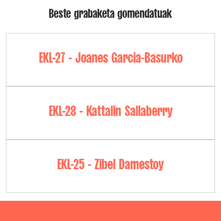
Beste grabaketa gomendatuak
EKL-27 - Joanes Garcia-Basurko
EKL-28 - Kattalin Sallaberry
EKL-25 - Zibel Damestoy