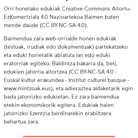
Orri honetako edukiak Creative Commons Aitortu-
EzKomertziala 4.0 Nazioartekoa Baimen baten
mende daude (CC BY-NC-SA 4.0).
Baimendua zara web-orrialde honen edukiak
(testuak, irudiak edo dokumentuak) partekatzeko
eta eduki horietatik abiatuta lan edo eduki
eratorriak egiteko. Baldintza bakarra da, beti,
edukien jatorria aitortzea (CC BY-NC-SA 4.0 -
Euskal kultur erakundea - Institut culturel basque -
www.mintzoak.eus), eta adieraztea aldaketarik egin
bada jatorrizko edukietan. Ez zara baimendua
etekin ekonomikorik egitera. Edukiak haien
jatorrizko lizentzia berdinarekin erabiltzera
behartua zara.