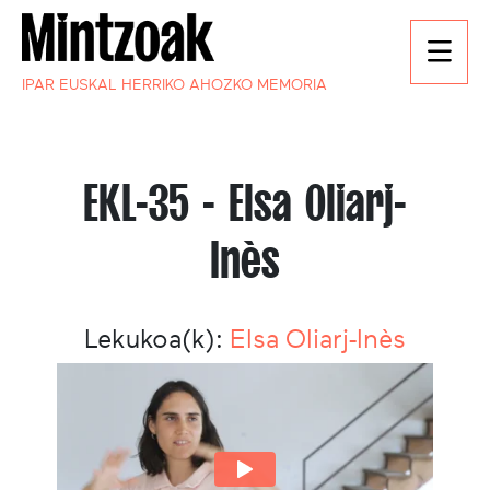
IPAR EUSKAL HERRIKO AHOZKO MEMORIA
EKL-35 - Elsa Oliarj-
Inès
Lekukoa(k):
Elsa Oliarj-Inès