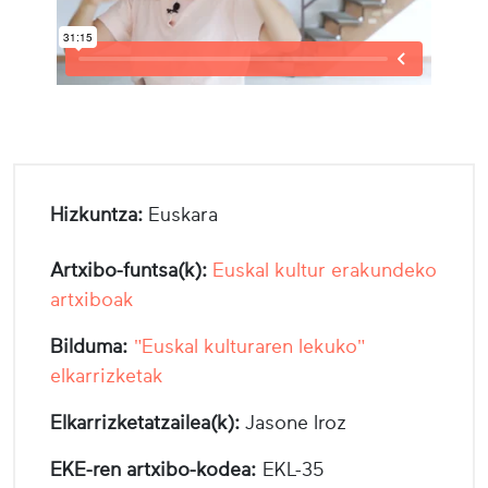
Hizkuntza:
Euskara
Artxibo-funtsa(k):
Euskal kultur erakundeko
artxiboak
Bilduma:
"Euskal kulturaren lekuko"
elkarrizketak
Elkarrizketatzailea(k):
Jasone Iroz
EKE-ren artxibo-kodea:
EKL-35