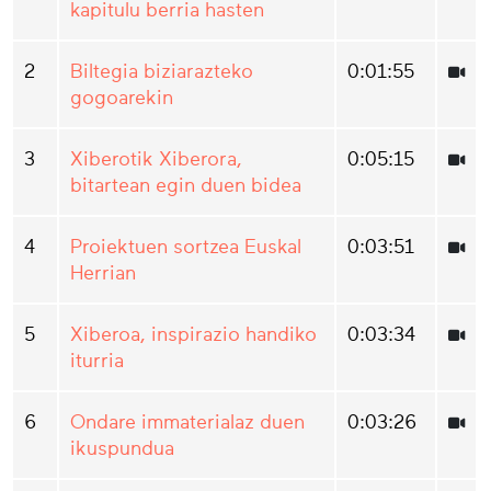
kapitulu berria hasten
2
Biltegia biziarazteko
0:01:55
gogoarekin
3
Xiberotik Xiberora,
0:05:15
bitartean egin duen bidea
4
Proiektuen sortzea Euskal
0:03:51
Herrian
5
Xiberoa, inspirazio handiko
0:03:34
iturria
6
Ondare immaterialaz duen
0:03:26
ikuspundua