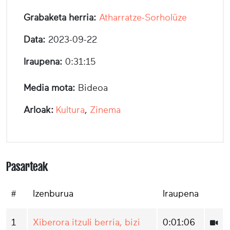
Grabaketa herria:
Atharratze-Sorholüze
Data:
2023-09-22
Iraupena:
0:31:15
Media mota:
Bideoa
Arloak:
Kultura
,
Zinema
Pasarteak
#
Izenburua
Iraupena
1
Xiberora itzuli berria, bizi
0:01:06