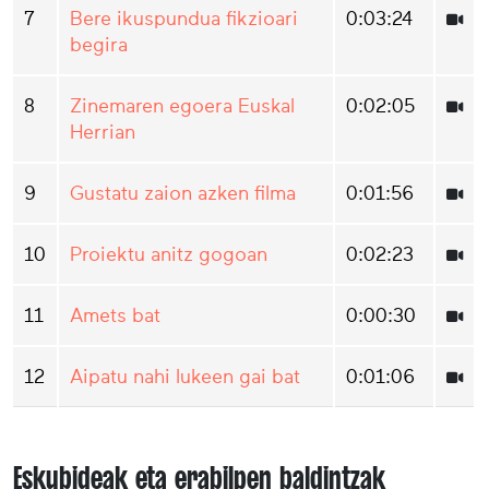
7
Bere ikuspundua fikzioari
0:03:24
begira
8
Zinemaren egoera Euskal
0:02:05
Herrian
9
Gustatu zaion azken filma
0:01:56
10
Proiektu anitz gogoan
0:02:23
11
Amets bat
0:00:30
12
Aipatu nahi lukeen gai bat
0:01:06
Eskubideak eta erabilpen baldintzak