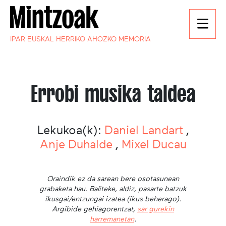
IPAR EUSKAL HERRIKO AHOZKO MEMORIA
Errobi musika taldea
Lekukoa(k):
Daniel Landart
,
Anje Duhalde
,
Mixel Ducau
Oraindik ez da sarean bere osotasunean
grabaketa hau. Baliteke, aldiz, pasarte batzuk
ikusgai/entzungai izatea (ikus beherago).
Argibide gehiagorentzat,
sar gurekin
harremanetan
.