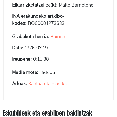
Elkarrizketatzailea(k):
Maite Barnetche
INA erakundeko artxibo-
kodea:
BO00001273683
Grabaketa herria:
Baiona
Data:
1976-07-19
Iraupena:
0:15:38
Media mota:
Bideoa
Arloak:
Kantua eta musika
Eskubideak eta erabilpen baldintzak