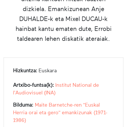
dizkiela. Emankizunean Anje
DUHALDE-k eta Mixel DUCAU-k
hainbat kantu ematen dute, Errobi
taldearen lehen diskatik ateraiak.
Hizkuntza:
Euskara
Artxibo-funtsa(k):
Institut National de
l'Audiovisuel (INA)
Bilduma:
Maite Barnetche-ren "Euskal
Herria orai eta gero" emankizunak (1971-
1986)