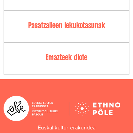
Pasatzaileen lekukotasunak
Emazteek diote
Euskal kultur erakundea