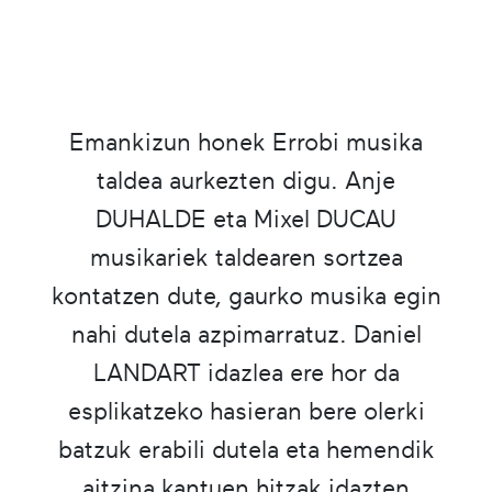
Emankizun honek Errobi musika
taldea aurkezten digu. Anje
DUHALDE eta Mixel DUCAU
musikariek taldearen sortzea
kontatzen dute, gaurko musika egin
nahi dutela azpimarratuz. Daniel
LANDART idazlea ere hor da
esplikatzeko hasieran bere olerki
batzuk erabili dutela eta hemendik
aitzina kantuen hitzak idazten