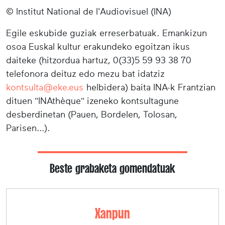
© Institut National de l'Audiovisuel (INA)
Egile eskubide guziak erreserbatuak. Emankizun
osoa Euskal kultur erakundeko egoitzan ikus
daiteke (hitzordua hartuz, 0(33)5 59 93 38 70
telefonora deituz edo mezu bat idatziz
kontsulta@eke.eus
helbidera) baita INA-k Frantzian
dituen "INAthèque" izeneko kontsultagune
desberdinetan (Pauen, Bordelen, Tolosan,
Parisen...).
Beste grabaketa gomendatuak
Xanpun