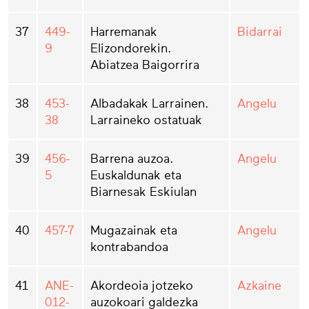
37
449-
Harremanak
Bidarrai
9
Elizondorekin.
Abiatzea Baigorrira
38
453-
Albadakak Larrainen.
Angelu
38
Larraineko ostatuak
39
456-
Barrena auzoa.
Angelu
5
Euskaldunak eta
Biarnesak Eskiulan
40
457-7
Mugazainak eta
Angelu
kontrabandoa
41
ANE-
Akordeoia jotzeko
Azkaine
012-
auzokoari galdezka