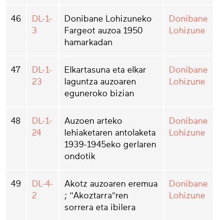
46
DL-1-
Donibane Lohizuneko
Donibane
3
Fargeot auzoa 1950
Lohizune
hamarkadan
47
DL-1-
Elkartasuna eta elkar
Donibane
23
laguntza auzoaren
Lohizune
eguneroko bizian
48
DL-1-
Auzoen arteko
Donibane
24
lehiaketaren antolaketa
Lohizune
1939-1945eko gerlaren
ondotik
49
DL-4-
Akotz auzoaren eremua
Donibane
2
; "Akoztarra"ren
Lohizune
sorrera eta ibilera