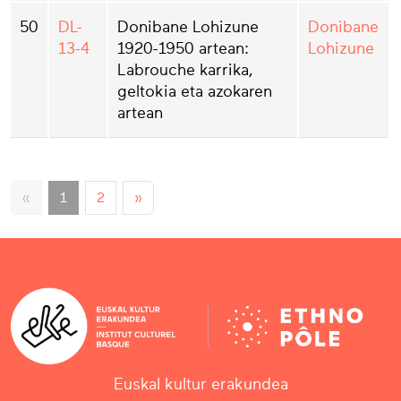
50
DL-
Donibane Lohizune
Donibane
13-4
1920-1950 artean:
Lohizune
Labrouche karrika,
geltokia eta azokaren
artean
«
1
2
»
Euskal kultur erakundea