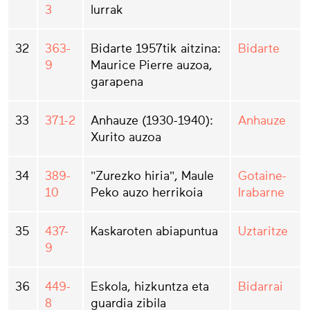
3
lurrak
32
363-
Bidarte 1957tik aitzina:
Bidarte
9
Maurice Pierre auzoa,
garapena
33
371-2
Anhauze (1930-1940):
Anhauze
Xurito auzoa
34
389-
"Zurezko hiria", Maule
Gotaine-
10
Peko auzo herrikoia
Irabarne
35
437-
Kaskaroten abiapuntua
Uztaritze
9
36
449-
Eskola, hizkuntza eta
Bidarrai
8
guardia zibila