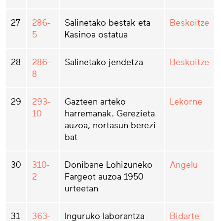
27
286-
Salinetako bestak eta
Beskoitze
5
Kasinoa ostatua
28
286-
Salinetako jendetza
Beskoitze
8
29
293-
Gazteen arteko
Lekorne
10
harremanak. Gerezieta
auzoa, nortasun berezi
bat
30
310-
Donibane Lohizuneko
Angelu
2
Fargeot auzoa 1950
urteetan
31
363-
Inguruko laborantza
Bidarte