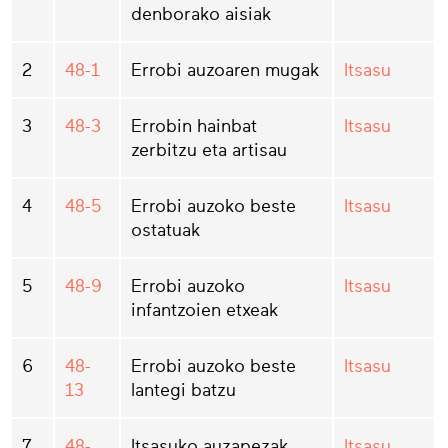
denborako aisiak
2
48-1
Errobi auzoaren mugak
Itsasu
3
48-3
Errobin hainbat
Itsasu
zerbitzu eta artisau
4
48-5
Errobi auzoko beste
Itsasu
ostatuak
5
48-9
Errobi auzoko
Itsasu
infantzoien etxeak
6
48-
Errobi auzoko beste
Itsasu
13
lantegi batzu
7
48-
Itsasuko auzapezak,
Itsasu