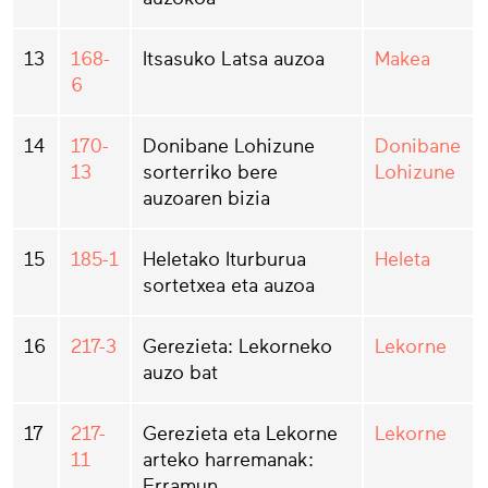
13
168-
Itsasuko Latsa auzoa
Makea
6
14
170-
Donibane Lohizune
Donibane
13
sorterriko bere
Lohizune
auzoaren bizia
15
185-1
Heletako Iturburua
Heleta
sortetxea eta auzoa
16
217-3
Gerezieta: Lekorneko
Lekorne
auzo bat
17
217-
Gerezieta eta Lekorne
Lekorne
11
arteko harremanak:
Erramun