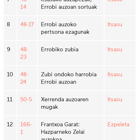
14
Errobi auzoan sortuak
8
48-17
Errobi auzoko
Itsasu
pertsona ezagunak
9
48-
Errobiko zubia
Itsasu
23
10
48-
Zubi ondoko harrobia
Itsasu
24
Errobi auzoan
11
50-5
Xerrenda auzoaren
Itsasu
mugak
12
166-
Frantxoa Garat:
Ezpeleta
1
Hazparneko Zelai
auzokoa