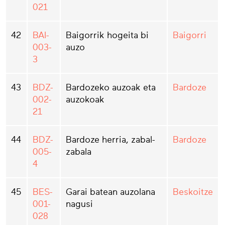
021
42
BAI-
Baigorrik hogeita bi
Baigorri
003-
auzo
3
43
BDZ-
Bardozeko auzoak eta
Bardoze
002-
auzokoak
21
44
BDZ-
Bardoze herria, zabal-
Bardoze
005-
zabala
4
45
BES-
Garai batean auzolana
Beskoitze
001-
nagusi
028