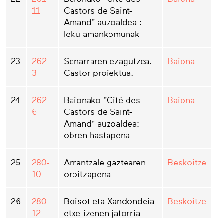
11
Castors de Saint-
Amand" auzoaldea :
leku amankomunak
23
262-
Senarraren ezagutzea.
Baiona
3
Castor proiektua.
24
262-
Baionako "Cité des
Baiona
6
Castors de Saint-
Amand" auzoaldea:
obren hastapena
25
280-
Arrantzale gaztearen
Beskoitze
10
oroitzapena
26
280-
Boisot eta Xandondeia
Beskoitze
12
etxe-izenen jatorria