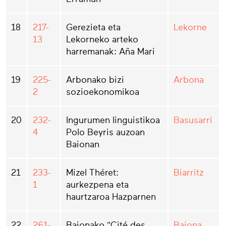
18
217-
Gerezieta eta
Lekorne
13
Lekorneko arteko
harremanak: Aña Mari
19
225-
Arbonako bizi
Arbona
2
sozioekonomikoa
20
232-
Ingurumen linguistikoa
Basusarri
4
Polo Beyris auzoan
Baionan
21
233-
Mizel Théret:
Biarritz
1
aurkezpena eta
haurtzaroa Hazparnen
22
261-
Baionako "Cité des
Baiona