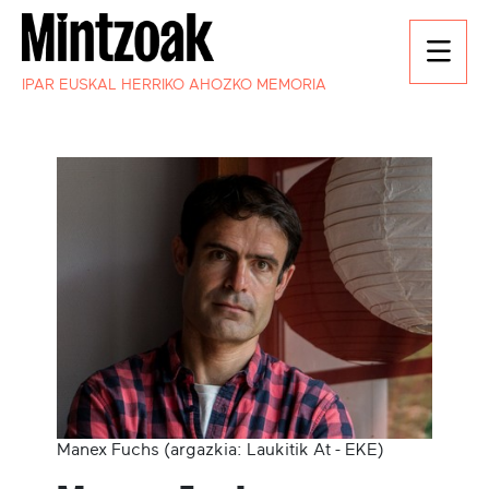
IPAR EUSKAL HERRIKO AHOZKO MEMORIA
Manex Fuchs (argazkia: Laukitik At - EKE)