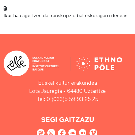
Ikur hau agertzen da transkripzio bat eskuragarri denean.
Euskal kultur erakundea
Lota Jauregia - 64480 Uztaritze
Tel: 0 (033)5 59 93 25 25
SEGI GAITZAZU