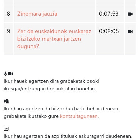
8
Zinemara jauzia
0:07:53
9
Zer da euskaldunok euskaraz
0:02:05
bizitzeko martxan jartzen
duguna?
Ikur hauek agertzen dira grabaketak osoki
ikusgai/entzungai direlarik atari honetan.
Ikur hau agertzen da hitzordua hartu behar denean
grabaketa ikusteko gure
kontsultagunean
.
Ikur hau agertzen da azpitituluak eskuragarri daudenean.