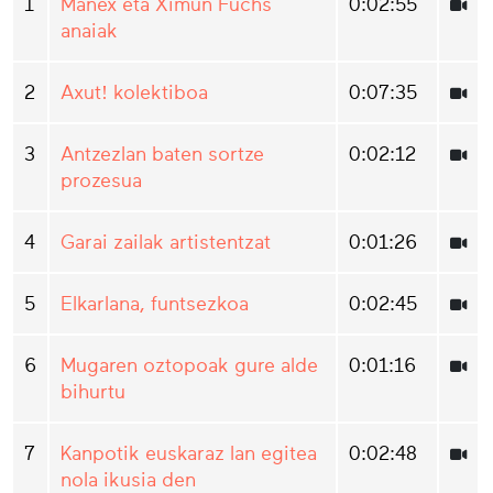
1
Manex eta Ximun Fuchs
0:02:55
anaiak
2
Axut! kolektiboa
0:07:35
3
Antzezlan baten sortze
0:02:12
prozesua
4
Garai zailak artistentzat
0:01:26
5
Elkarlana, funtsezkoa
0:02:45
6
Mugaren oztopoak gure alde
0:01:16
bihurtu
7
Kanpotik euskaraz lan egitea
0:02:48
nola ikusia den