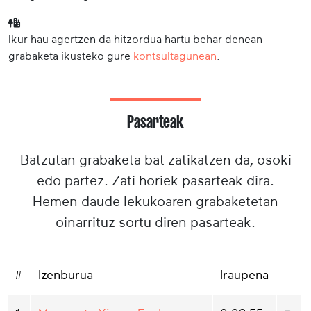
Ikur hau agertzen da hitzordua hartu behar denean
grabaketa ikusteko gure
kontsultagunean
.
Pasarteak
Batzutan grabaketa bat zatikatzen da, osoki
edo partez. Zati horiek pasarteak dira.
Hemen daude lekukoaren grabaketetan
oinarrituz sortu diren pasarteak.
#
Izenburua
Iraupena