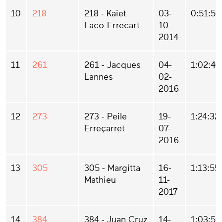
10
218
218 - Kaiet
03-
0:51:50
Laco-Errecart
10-
2014
11
261
261 - Jacques
04-
1:02:40
Lannes
02-
2016
12
273
273 - Peile
19-
1:24:32
Erreçarret
07-
2016
13
305
305 - Margitta
16-
1:13:55
Mathieu
11-
2017
14
384
384 - Juan Cruz
14-
1:03:55