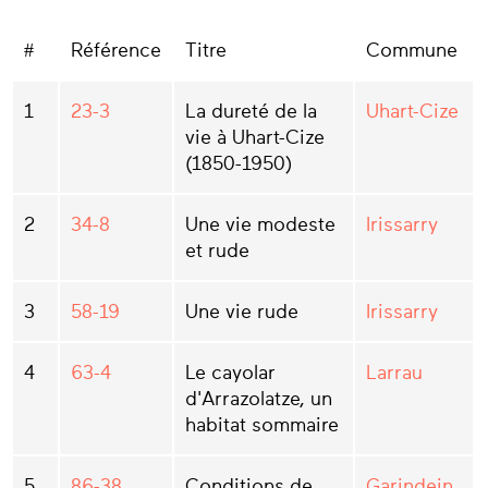
#
Référence
Titre
Commune
1
23-3
La dureté de la
Uhart-Cize
vie à Uhart-Cize
(1850-1950)
2
34-8
Une vie modeste
Irissarry
et rude
3
58-19
Une vie rude
Irissarry
4
63-4
Le cayolar
Larrau
d'Arrazolatze, un
habitat sommaire
5
86-38
Conditions de
Garindein