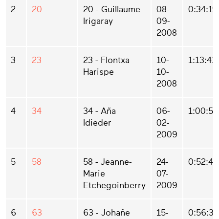
2
20
20 - Guillaume
08-
0:34:19
Irigaray
09-
2008
3
23
23 - Flontxa
10-
1:13:41
Harispe
10-
2008
4
34
34 - Aña
06-
1:00:54
Idieder
02-
2009
5
58
58 - Jeanne-
24-
0:52:40
Marie
07-
Etchegoinberry
2009
6
63
63 - Johañe
15-
0:56:31