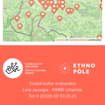
Leaflet
| ©
OpenStreetMap
contributors
Euskal kultur erakundea
Lota Jauregia - 64480 Uztaritze
Tel: 0 (033)5 59 93 25 25