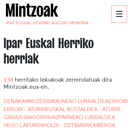
IPAR EUSKAL HERRIKO AHOZKO MEMORIA
Ipar Euskal Herriko
herriak
138
herritako lekukoak zerrendatuak dira
Mintzoak.eus-en.
DENAK
AMIKUZE
BIDAXUNEKO LURRALDEA
ERROBI
ERROBI - ATURRI
EUSKAL KOSTALDEA - ATURRI
GARAZI-BAIGORRI
HAZPARNEKO LURRALDEA
HEGO LAPURDI
IHOLDI - OZTIBARRE
XIBEROA