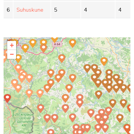
6
Suhuskune
5
4
4
+
−