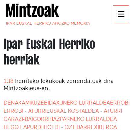
IPAR EUSKAL HERRIKO AHOZKO MEMORIA
Ipar Euskal Herriko
herriak
138
herritako lekukoak zerrendatuak dira
Mintzoak.eus-en.
DENAK
AMIKUZE
BIDAXUNEKO LURRALDEA
ERROBI
ERROBI - ATURRI
EUSKAL KOSTALDEA - ATURRI
GARAZI-BAIGORRI
HAZPARNEKO LURRALDEA
HEGO LAPURDI
IHOLDI - OZTIBARRE
XIBEROA