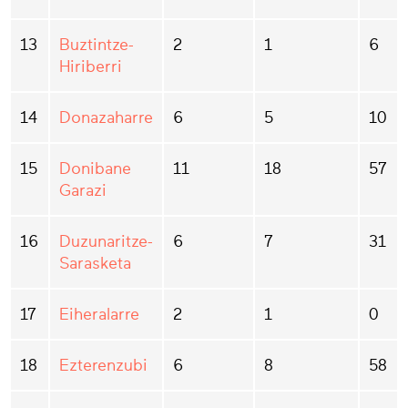
13
Buztintze-
2
1
6
Hiriberri
14
Donazaharre
6
5
10
15
Donibane
11
18
57
Garazi
16
Duzunaritze-
6
7
31
Sarasketa
17
Eiheralarre
2
1
0
18
Ezterenzubi
6
8
58