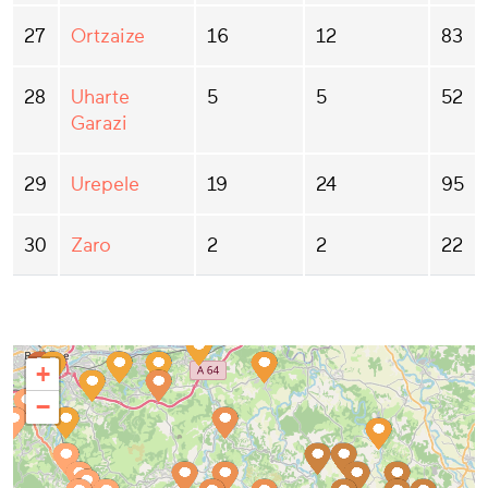
27
Ortzaize
16
12
83
28
Uharte
5
5
52
Garazi
29
Urepele
19
24
95
30
Zaro
2
2
22
+
−