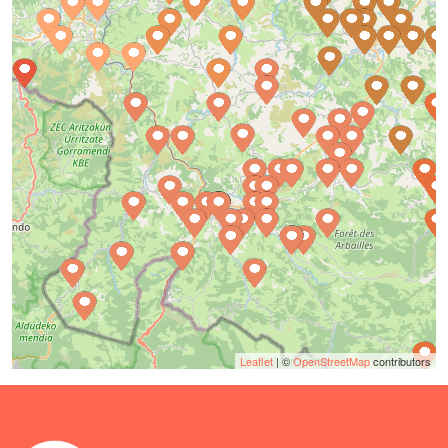
Leaflet
| ©
OpenStreetMap
contributors