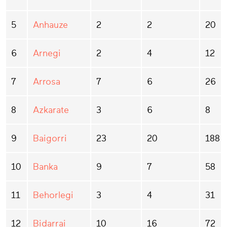
5
Anhauze
2
2
20
6
Arnegi
2
4
12
7
Arrosa
7
6
26
8
Azkarate
3
6
8
9
Baigorri
23
20
188
10
Banka
9
7
58
11
Behorlegi
3
4
31
12
Bidarrai
10
16
72