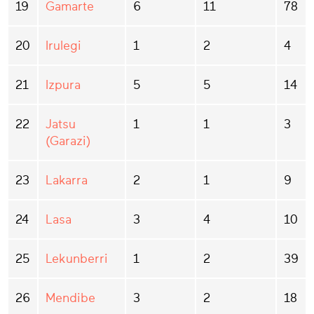
19
Gamarte
6
11
78
20
Irulegi
1
2
4
21
Izpura
5
5
14
22
Jatsu
1
1
3
(Garazi)
23
Lakarra
2
1
9
24
Lasa
3
4
10
25
Lekunberri
1
2
39
26
Mendibe
3
2
18