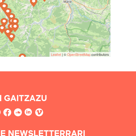
Leaflet
| ©
OpenStreetMap
contributors
I GAITZAZU
E NEWSLETTERRARI