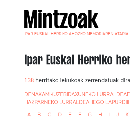
IPAR EUSKAL HERRIKO AHOZKO MEMORIAREN ATARIA
Ipar Euskal Herriko he
138
herritako lekukoak zerrendatuak dir
DENAK
AMIKUZE
BIDAXUNEKO LURRALDEA
E
HAZPARNEKO LURRALDEA
HEGO LAPURDI
I
A
B
C
D
E
F
G
H
I
J
K