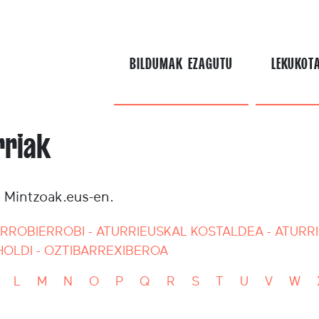
BILDUMAK EZAGUTU
LEKUKOT
rriak
a Mintzoak.eus-en.
RROBI
ERROBI - ATURRI
EUSKAL KOSTALDEA - ATURRI
HOLDI - OZTIBARRE
XIBEROA
L
M
N
O
P
Q
R
S
T
U
V
W