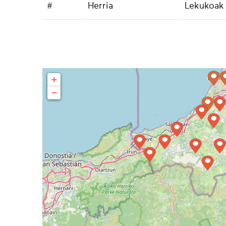
#
Herria
Lekukoak
+
−