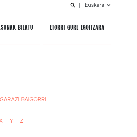
|
Euskara
ASUNAK BILATU
ETORRI GURE EGOITZARA
GARAZI-BAIGORRI
X
Y
Z