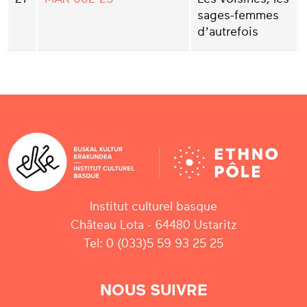
sages-femmes
d’autrefois
Institut culturel basque
Château Lota - 64480 Ustaritz
Tel: 0 (033)5 59 93 25 25
NOUS SUIVRE