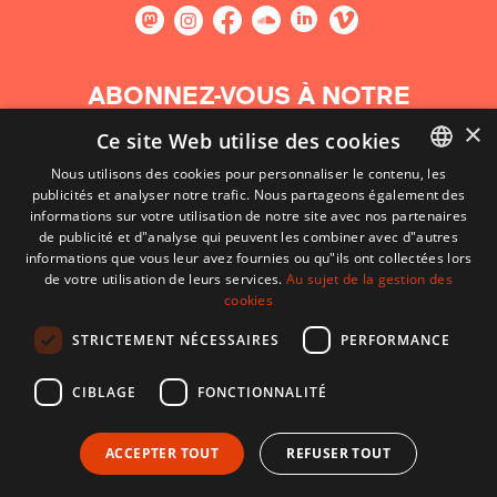
ABONNEZ-VOUS À NOTRE
NEWSLETTER
×
Ce site Web utilise des cookies
Nous utilisons des cookies pour personnaliser le contenu, les
S'abonner
publicités et analyser notre trafic. Nous partageons également des
BASQUE
informations sur votre utilisation de notre site avec nos partenaires
FRENCH
de publicité et d"analyse qui peuvent les combiner avec d"autres
informations que vous leur avez fournies ou qu"ils ont collectées lors
SPANISH
de votre utilisation de leurs services.
Au sujet de la gestion des
cookies
ENGLISH
STRICTEMENT NÉCESSAIRES
PERFORMANCE
CIBLAGE
FONCTIONNALITÉ
ACCEPTER TOUT
REFUSER TOUT
CONTACT
CONDITIONS D'UTILISATION
MENTIONS LÉGALES