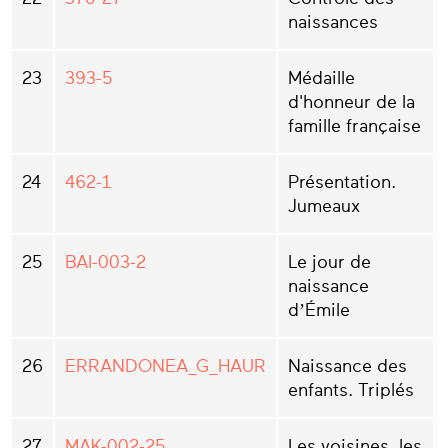
naissances
23
393-5
Médaille
d'honneur de la
famille française
24
462-1
Présentation.
Jumeaux
25
BAI-003-2
Le jour de
naissance
d’Émile
26
ERRANDONEA_G_HAUR
Naissance des
enfants. Triplés
27
MAK-002-25
Les voisines, les