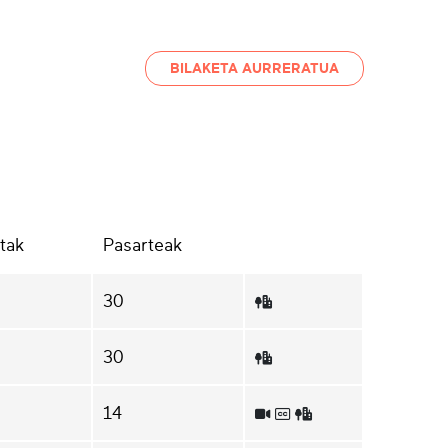
BILAKETA AURRERATUA
tak
Pasarteak
30
30
14