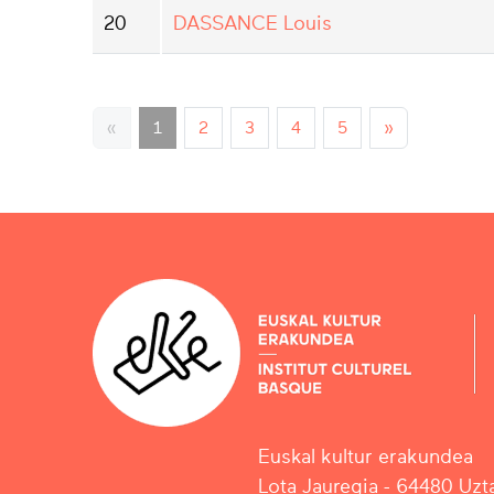
20
DASSANCE Louis
«
1
2
3
4
5
»
Euskal kultur erakundea
Lota Jauregia - 64480 Uzta