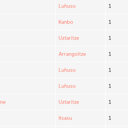
Luhuso
1
Kanbo
1
Uztaritze
1
Arrangoitze
1
Luhuso
1
Luhuso
1
ine
Uztaritze
1
Itsasu
1