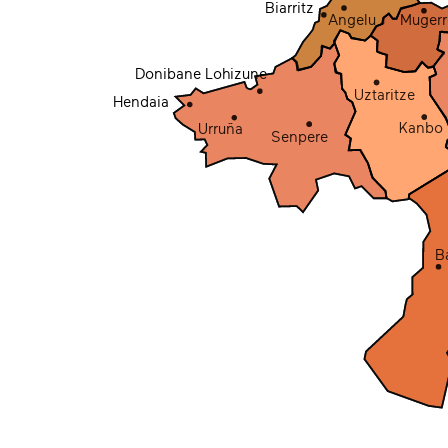
Biarritz
Mugerr
Angelu
Donibane Lohizune
Uztaritze
Hendaia
Kanbo
Urruña
Senpere
B