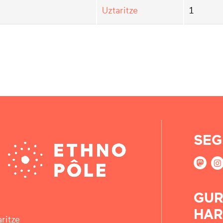
Uztaritze
1
SEG
GUR
HAR
ritze