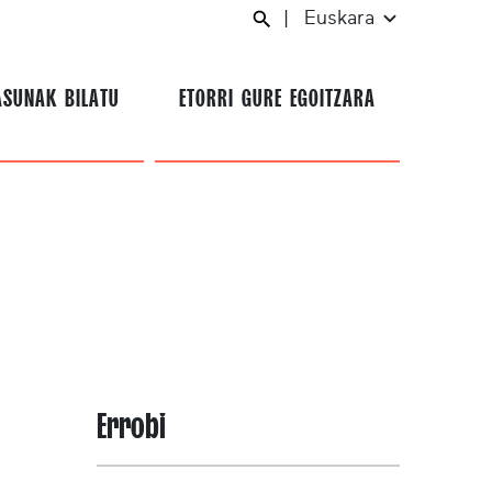
|
Euskara
ASUNAK BILATU
ETORRI GURE EGOITZARA
Errobi