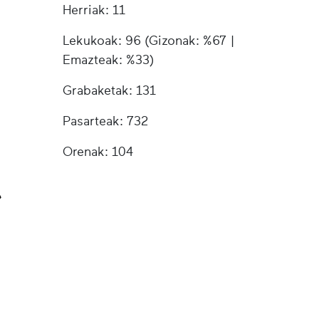
Herriak: 11
Lekukoak: 96 (Gizonak: %67 |
Emazteak: %33)
Grabaketak: 131
Pasarteak: 732
Orenak: 104