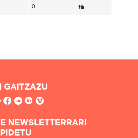
0
I GAITZAZU
E NEWSLETTERRARI
PIDETU