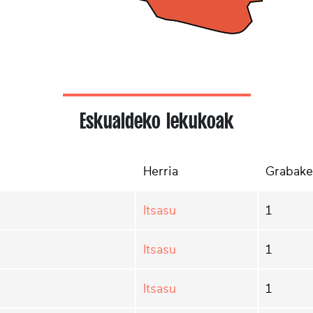
Eskualdeko lekukoak
Herria
Grabake
Itsasu
1
Itsasu
1
Itsasu
1