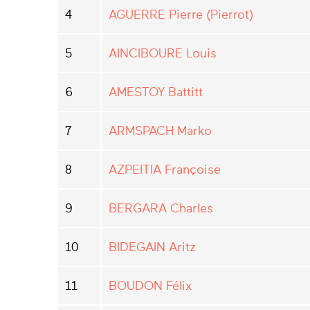
4
AGUERRE Pierre (Pierrot)
5
AINCIBOURE Louis
6
AMESTOY Battitt
7
ARMSPACH Marko
8
AZPEITIA Françoise
9
BERGARA Charles
10
BIDEGAIN Aritz
11
BOUDON Félix