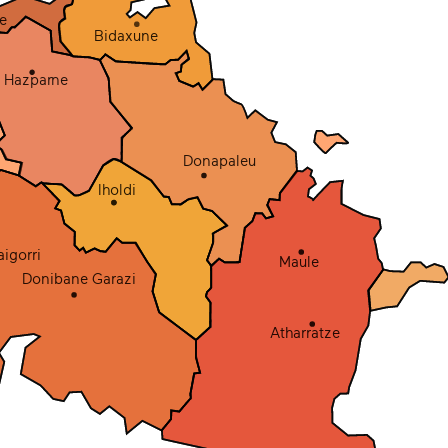
e
Bidaxune
Hazparne
Donapaleu
Iholdi
aigorri
Maule
Donibane Garazi
Atharratze