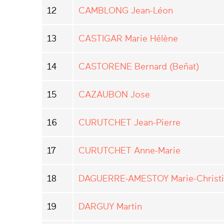
12
CAMBLONG Jean-Léon
13
CASTIGAR Marie Hélène
14
CASTORENE Bernard (Beñat)
15
CAZAUBON Jose
16
CURUTCHET Jean-Pierre
17
CURUTCHET Anne-Marie
18
DAGUERRE-AMESTOY Marie-Christ
19
DARGUY Martin