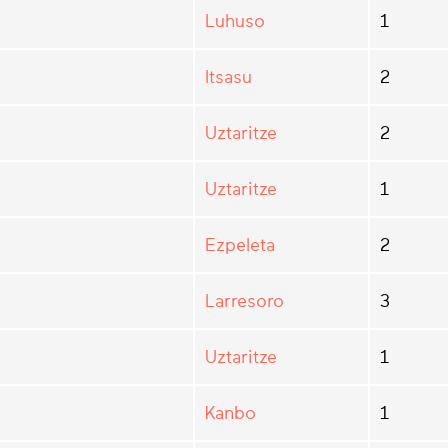
Luhuso
1
Itsasu
2
Uztaritze
2
Uztaritze
1
Ezpeleta
2
Larresoro
3
Uztaritze
1
Kanbo
1