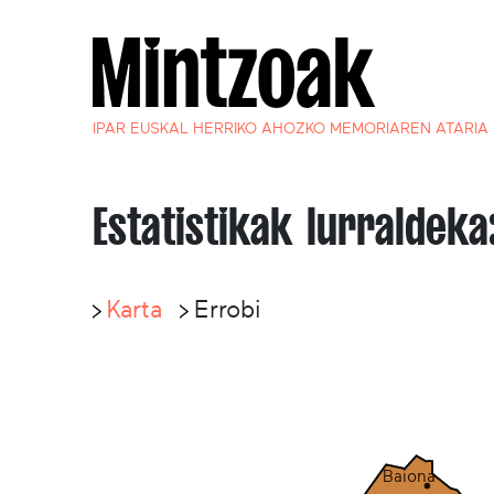
IPAR EUSKAL HERRIKO AHOZKO MEMORIAREN ATARIA
Estatistikak lurraldeka
Karta
Errobi
Baiona