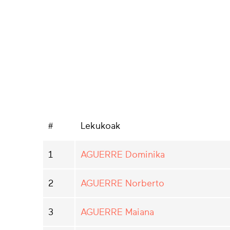
#
Lekukoak
1
AGUERRE Dominika
2
AGUERRE Norberto
3
AGUERRE Maiana