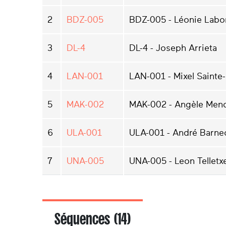
2
BDZ-005
BDZ-005 - Léonie Labo
3
DL-4
DL-4 - Joseph Arrieta
4
LAN-001
LAN-001 - Mixel Sainte
5
MAK-002
MAK-002 - Angèle Men
6
ULA-001
ULA-001 - André Barne
7
UNA-005
UNA-005 - Leon Telletx
Séquences (14)