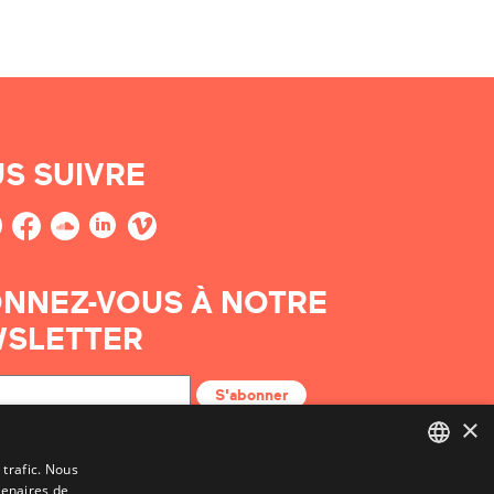
S SUIVRE
NNEZ-VOUS À NOTRE
SLETTER
S'abonner
×
 trafic. Nous
tenaires de
BASQUE