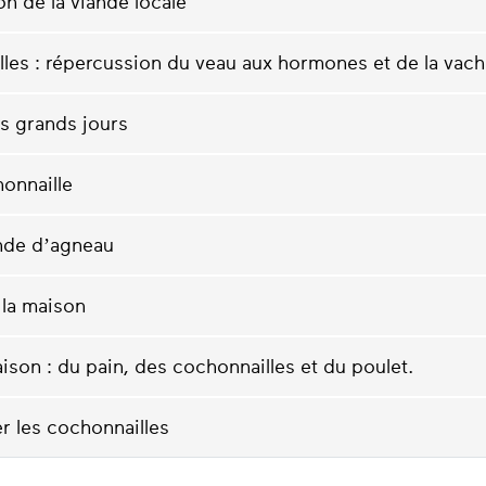
ion de la viande locale
les : répercussion du veau aux hormones et de la vache
s grands jours
onnaille
ande d’agneau
 la maison
aison : du pain, des cochonnailles et du poulet.
r les cochonnailles