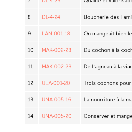
7
DL-4-23
Qualité et valorisat
8
DL-4-24
Boucherie des Famil
9
LAN-001-18
On mangeait bien le
10
MAK-002-28
Du cochon à la coch
11
MAK-002-29
De l’agneau à la vi
12
ULA-001-20
Trois cochons pour
13
UNA-005-16
La nourriture à la m
14
UNA-005-20
Conserver et mange