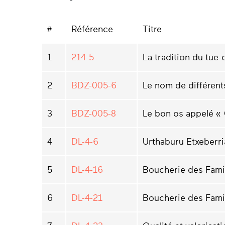
#
Référence
Titre
1
214-5
La tradition du tue
2
BDZ-005-6
Le nom de différen
3
BDZ-005-8
Le bon os appelé «
4
DL-4-6
Urthaburu Etxeberria
5
DL-4-16
Boucherie des Famil
6
DL-4-21
Boucherie des Famil