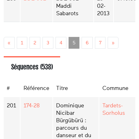
Maddi
02-
Sabarots
2013
«
1
2
3
4
5
6
7
»
Séquences (538)
#
Référence
Titre
Commune
201
174-28
Dominique
Tardets-
Nicibar
Sorholus
Bürgübürü :
parcours du
danseur et du