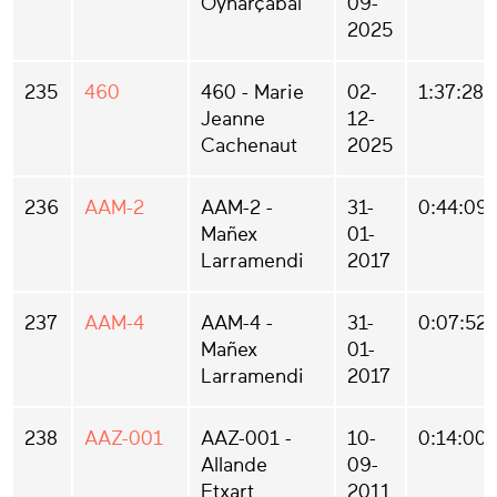
Oyharçabal
09-
2025
235
460
460 - Marie
02-
1:37:28
Jeanne
12-
Cachenaut
2025
236
AAM-2
AAM-2 -
31-
0:44:09
Mañex
01-
Larramendi
2017
237
AAM-4
AAM-4 -
31-
0:07:52
Mañex
01-
Larramendi
2017
238
AAZ-001
AAZ-001 -
10-
0:14:00
Allande
09-
Etxart
2011