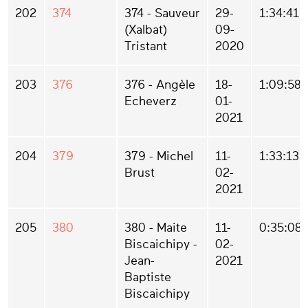
202
374
374 - Sauveur
29-
1:34:41
(Xalbat)
09-
Tristant
2020
203
376
376 - Angèle
18-
1:09:58
Echeverz
01-
2021
204
379
379 - Michel
11-
1:33:13
Brust
02-
2021
205
380
380 - Maite
11-
0:35:08
Biscaichipy -
02-
Jean-
2021
Baptiste
Biscaichipy