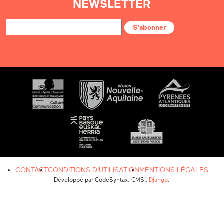
NEWSLETTER
S'abonner
CONTACT
CONDITIONS D'UTILISATION
MENTIONS LÉGALES
Développé par CodeSyntax. CMS :
Django
.