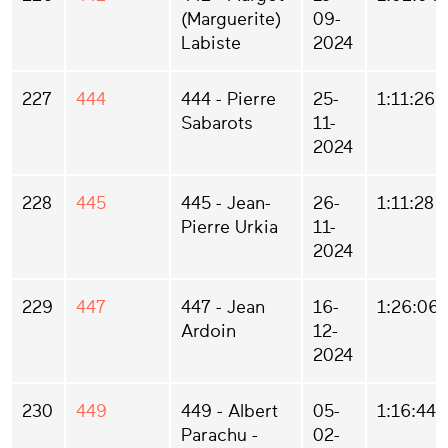
(Marguerite)
09-
Labiste
2024
227
444
444 - Pierre
25-
1:11:26
Sabarots
11-
2024
228
445
445 - Jean-
26-
1:11:28
Pierre Urkia
11-
2024
229
447
447 - Jean
16-
1:26:06
Ardoin
12-
2024
230
449
449 - Albert
05-
1:16:44
Parachu -
02-