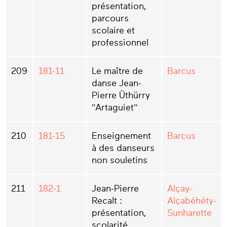
présentation,
parcours
scolaire et
professionnel
209
181-11
Le maître de
Barcus
danse Jean-
Pierre Üthürry
"Artaguiet"
210
181-15
Enseignement
Barcus
à des danseurs
non souletins
211
182-1
Jean-Pierre
Alçay-
Recalt :
Alçabéhéty-
présentation,
Sunharette
scolarité