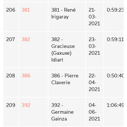
206
381
381 - René
21-
0:59:23
Irigaray
03-
2021
207
382
382 -
23-
0:59:11
Gracieuse
03-
(Gaxuxe)
2021
Idiart
208
386
386 - Pierre
22-
0:50:40
Claverie
04-
2021
209
392
392 -
04-
1:06:49
Germaine
06-
Gainza
2021