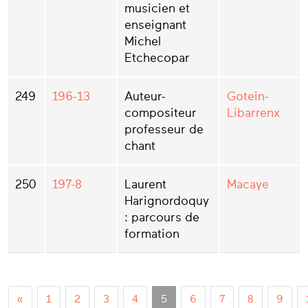
musicien et
enseignant
Michel
Etchecopar
249
196-13
Auteur-
Gotein-
compositeur
Libarrenx
professeur de
chant
250
197-8
Laurent
Macaye
Harignordoquy
: parcours de
formation
«
1
2
3
4
5
6
7
8
9