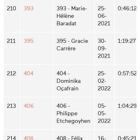
210
393
393 - Marie-
25-
0:46:12
Hélène
06-
Baradat
2021
211
395
395 - Gracie
30-
1:19:27
Carrère
09-
2021
212
404
404 -
25-
0:57:52
Dominika
02-
Oçafrain
2022
213
406
406 -
05-
1:04:29
Philippe
05-
Etchegoyhen
2022
214
408
408 - Félix
16-
0:45:21