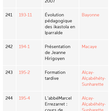
2007
241
193-11
Évolution
Bayonne
pédagogique
des ikastola en
Iparralde
242
194-1
Présentation
Macaye
de Jeanne
Hirigoyen
243
195-2
Formation
Alçay-
tardive
Alçabéhéty-
Sunharette
244
195-4
L'abbéMarcel
Alçay-
Errezarret :
Alçabéhéty-
cours de
Sunharette