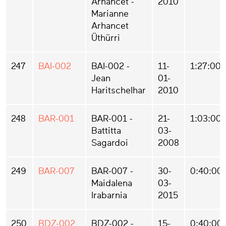
Arhancet -
2010
Marianne
Arhancet
Üthürri
247
BAI-002
BAI-002 -
11-
1:27:00
Jean
01-
Haritschelhar
2010
248
BAR-001
BAR-001 -
21-
1:03:00
Battitta
03-
Sagardoi
2008
249
BAR-007
BAR-007 -
30-
0:40:00
Maidalena
03-
Irabarnia
2015
250
BDZ-002
BDZ-002 -
15-
0:40:00