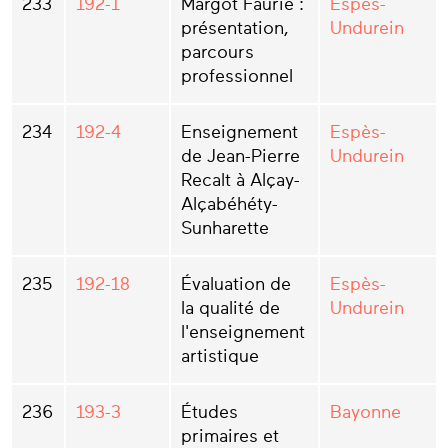
233
192-1
Margot Faurie :
Espès-
présentation,
Undurein
parcours
professionnel
234
192-4
Enseignement
Espès-
de Jean-Pierre
Undurein
Recalt à Alçay-
Alçabéhéty-
Sunharette
235
192-18
Évaluation de
Espès-
la qualité de
Undurein
l'enseignement
artistique
236
193-3
Études
Bayonne
primaires et