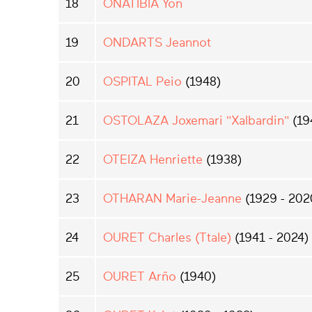
18
OÑATIBIA Yon
19
ONDARTS Jeannot
20
OSPITAL Peio
(1948)
21
OSTOLAZA Joxemari "Xalbardin"
(19
22
OTEIZA Henriette
(1938)
23
OTHARAN Marie-Jeanne
(1929 - 202
24
OURET Charles (Ttale)
(1941 - 2024)
25
OURET Arño
(1940)