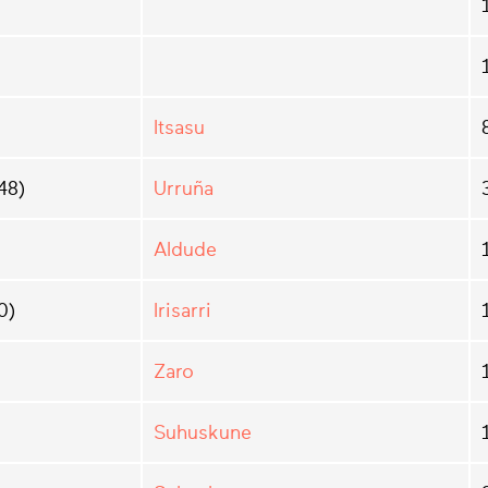
Itsasu
48)
Urruña
Aldude
0)
Irisarri
Zaro
Suhuskune