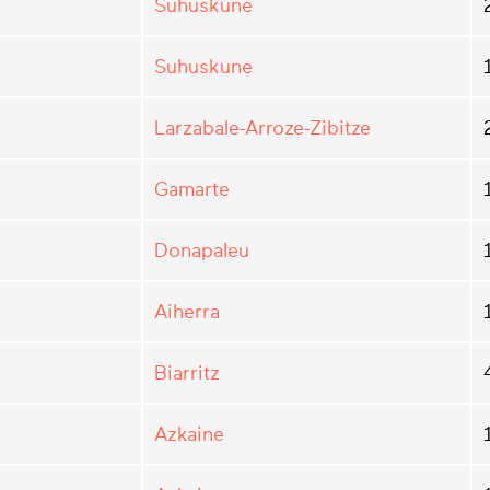
Suhuskune
Suhuskune
Larzabale-Arroze-Zibitze
Gamarte
Donapaleu
Aiherra
Biarritz
Azkaine