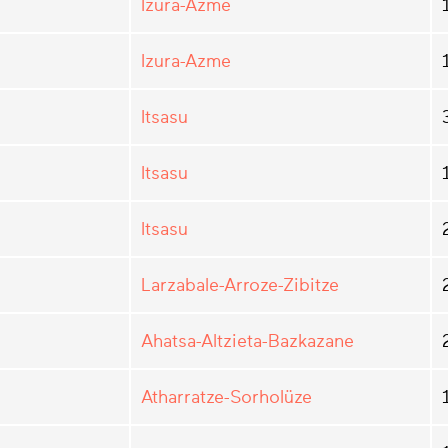
Izura-Azme
Izura-Azme
Itsasu
Itsasu
Itsasu
Larzabale-Arroze-Zibitze
Ahatsa-Altzieta-Bazkazane
Atharratze-Sorholüze