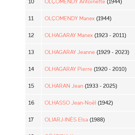
10
OLÇOMENDY Antoinette
(1944)
11
OLÇOMENDY Manex
(1944)
12
OLHAGARAY Manex
(1923 - 2011)
13
OLHAGARAY Jeanne
(1929 - 2023)
14
OLHAGARAY Pierre
(1920 - 2010)
15
OLHARAN Jean
(1933 - 2025)
16
OLHASSO Jean-Noël
(1942)
17
OLIARJ-INÈS Elsa
(1988)