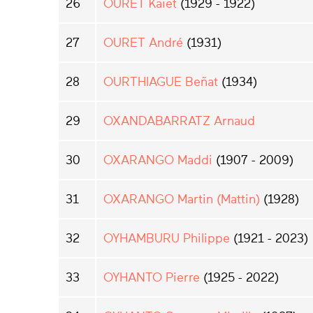
26
OURET Kaiet
(1929 - 1922)
27
OURET André
(1931)
28
OURTHIAGUE Beñat
(1934)
29
OXANDABARRATZ Arnaud
30
OXARANGO Maddi
(1907 - 2009)
31
OXARANGO Martin (Mattin)
(1928)
32
OYHAMBURU Philippe
(1921 - 2023)
33
OYHANTO Pierre
(1925 - 2022)