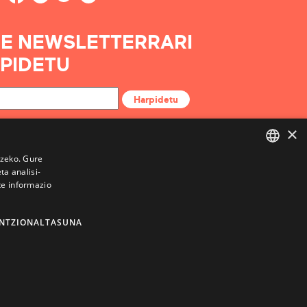
E NEWSLETTERRARI
PIDETU
Harpidetu
×
tzeko. Gure
a analisi-
BASQUE
te informazio
FRENCH
SPANISH
NTZIONALTASUNA
ENGLISH