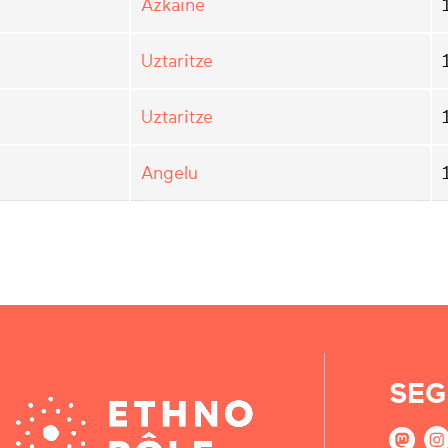
Azkaine
Uztaritze
Uztaritze
Angelu
SEG