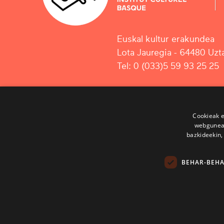
Euskal kultur erakundea
Lota Jauregia - 64480 Uzta
Tel: 0 (033)5 59 93 25 25
Cookieak e
webgunear
bazkideekin,
BEHAR-BEH