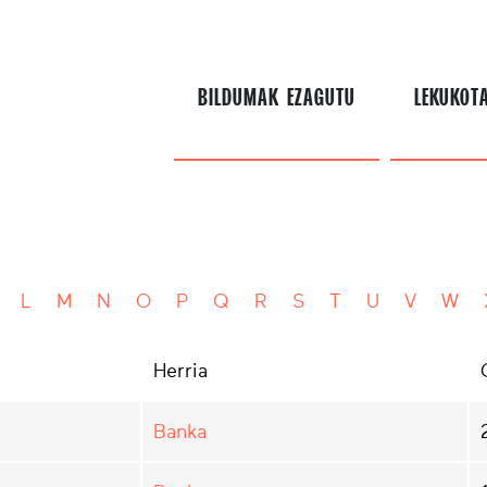
BILDUMAK EZAGUTU
LEKUKOT
L
M
N
O
P
Q
R
S
T
U
V
W
Herria
Banka