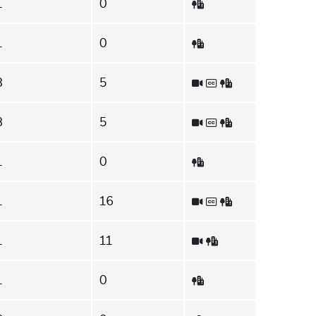
1
0
1
0
8
5
3
5
1
0
1
16
1
11
1
0