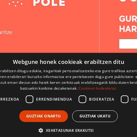
GUR
HAR
ritze
Webgune honek cookieak erabiltzen ditu
rabiltzen ditugu edukia, iragarkiak pertsonalizatzeko eta gure trafikoa azter
en erabilerari buruzko informazioa ere partekatzen dugu gure publizitate- et
 zuk eman diezun edo haiek beren zerbitzuak erabiltzeagatik bildu duten bes
batzuekin konbina dezaketenak.
Cookieen kudeaketaz
ARREZKOA
ERRENDIMENDUA
BIDERATZEA
FU
KONTAKTUA
GUZTIAK ONARTU
GUZTIAK UKATU
ERABILPEN BALDINTZAK
LEGE OHARRAK
XEHETASUNAK ERAKUTSI
CodeSyntax-ek garatua. Softwarea:
Django
.