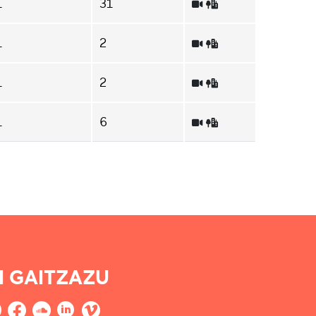
1
31
1
2
1
2
1
6
I GAITZAZU