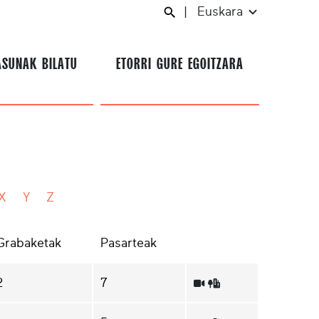
|
Euskara
ASUNAK BILATU
ETORRI GURE EGOITZARA
X
Y
Z
Grabaketak
Pasarteak
2
7