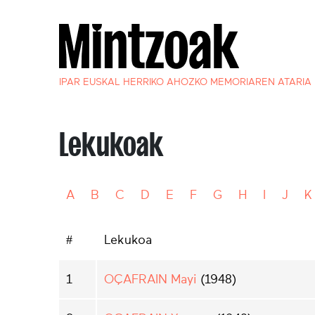
IPAR EUSKAL HERRIKO AHOZKO MEMORIAREN ATARIA
Lekukoak
A
B
C
D
E
F
G
H
I
J
K
#
Lekukoa
1
OÇAFRAIN Mayi
(1948)