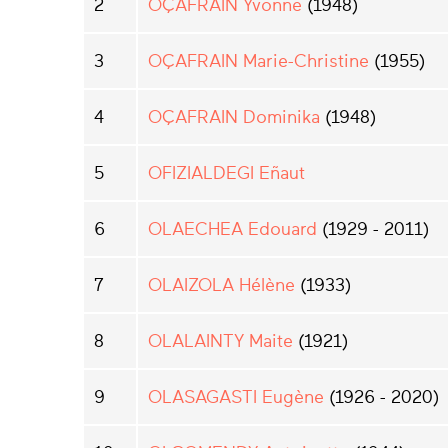
2
OÇAFRAIN Yvonne
(1948)
3
OÇAFRAIN Marie-Christine
(1955)
4
OÇAFRAIN Dominika
(1948)
5
OFIZIALDEGI Eñaut
6
OLAECHEA Edouard
(1929 - 2011)
7
OLAIZOLA Hélène
(1933)
8
OLALAINTY Maite
(1921)
9
OLASAGASTI Eugène
(1926 - 2020)