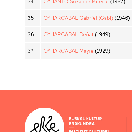
34
OYHANTO Suzanne Mireille
(1927)
35
OYHARÇABAL Gabriel (Gabi)
(1946)
36
OYHARÇABAL Beñat
(1949)
37
OYHARÇABAL Mayie
(1929)