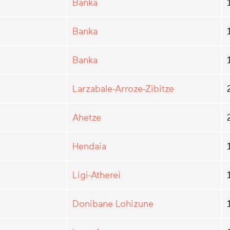
Banka
Banka
Banka
Larzabale-Arroze-Zibitze
Ahetze
Hendaia
Ligi-Atherei
Donibane Lohizune