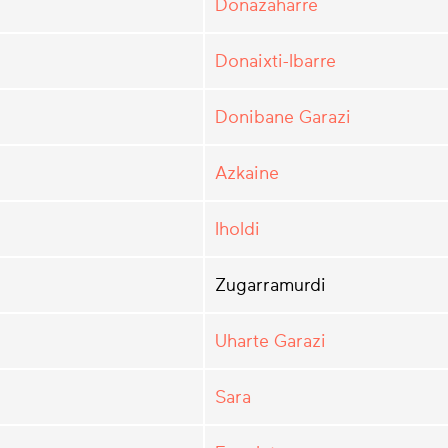
Donazaharre
Donaixti-Ibarre
Donibane Garazi
Azkaine
Iholdi
Zugarramurdi
Uharte Garazi
Sara