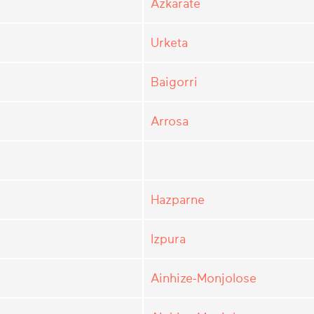
Azkarate
Urketa
Baigorri
Arrosa
Hazparne
Izpura
Ainhize-Monjolose