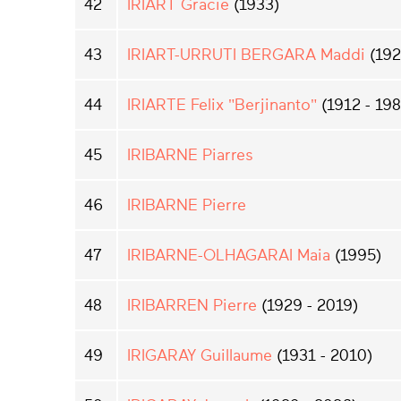
42
IRIART Gracie
(1933)
43
IRIART-URRUTI BERGARA Maddi
(192
44
IRIARTE Felix "Berjinanto"
(1912 - 198
45
IRIBARNE Piarres
46
IRIBARNE Pierre
47
IRIBARNE-OLHAGARAI Maia
(1995)
48
IRIBARREN Pierre
(1929 - 2019)
49
IRIGARAY Guillaume
(1931 - 2010)