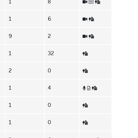
1
8
1
6
9
2
1
32
2
0
1
4
1
0
1
0