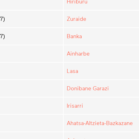
Hiriburu
7)
Zuraide
7)
Banka
Ainharbe
Lasa
Donibane Garazi
Irisarri
Ahatsa-Altzieta-Bazkazane