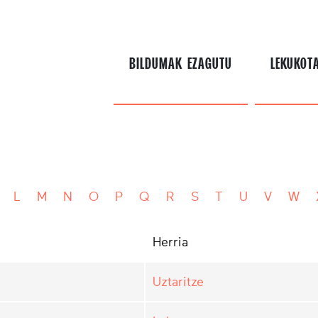
BILDUMAK EZAGUTU
LEKUKOT
L
M
N
O
P
Q
R
S
T
U
V
W
Herria
Uztaritze