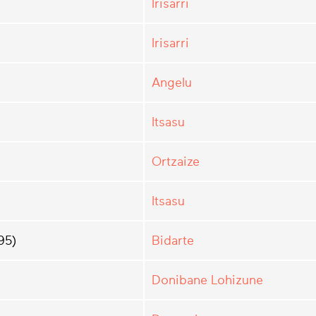
Irisarri
Irisarri
Angelu
Itsasu
Ortzaize
Itsasu
95)
Bidarte
Donibane Lohizune