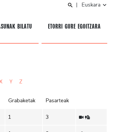
|
Euskara
ASUNAK BILATU
ETORRI GURE EGOITZARA
X
Y
Z
Grabaketak
Pasarteak
1
3