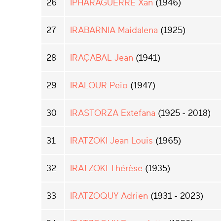
26
IPHARAGUERRE Xan
(1946)
27
IRABARNIA Maidalena
(1925)
28
IRAÇABAL Jean
(1941)
29
IRALOUR Peio
(1947)
30
IRASTORZA Extefana
(1925 - 2018)
31
IRATZOKI Jean Louis
(1965)
32
IRATZOKI Thérèse
(1935)
33
IRATZOQUY Adrien
(1931 - 2023)