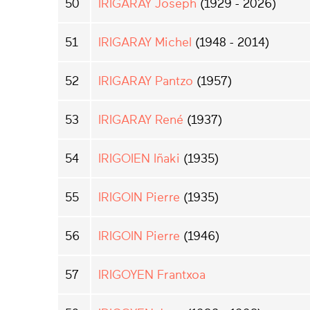
50
IRIGARAY Joseph
(1929 - 2026)
51
IRIGARAY Michel
(1948 - 2014)
52
IRIGARAY Pantzo
(1957)
53
IRIGARAY René
(1937)
54
IRIGOIEN Iñaki
(1935)
55
IRIGOIN Pierre
(1935)
56
IRIGOIN Pierre
(1946)
57
IRIGOYEN Frantxoa