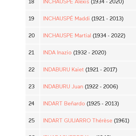
18
INCHAUSPE Alexis
(1934 - 2020)
19
INCHAUSPÉ Maddi
(1921 - 2013)
20
INCHAUSPE Martial
(1934 - 2022)
21
INDA Inazio
(1932 - 2020)
22
INDABURU Kaiet
(1921 - 2017)
23
INDABURU Juan
(1922 - 2006)
24
INDART Beñardo
(1925 - 2013)
25
INDART GUIJARRO Thérèse
(1961)