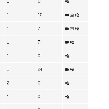
1
0
1
10
1
7
1
7
1
0
1
24
2
0
1
0