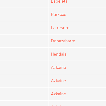
Ezpeleta
Barkoxe
Larresoro
Donazaharre
Hendaia
Azkaine
Azkaine
Azkaine