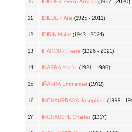
10
IDIEDER Pierre-Arnaud
(1957 - 2020)
11
IDIEDER Aña
(1925 - 2011)
12
IDIRIN Maite
(1943 - 2024)
13
IHAROUR Pierre
(1926 - 2021)
14
IÑARRA Martin
(1921 - 1986)
15
IÑARRA Emmanuel
(1972)
16
INCHAURRAGA Joséphine
(1898 - 19
17
INCHAUSPE Charles
(1917)