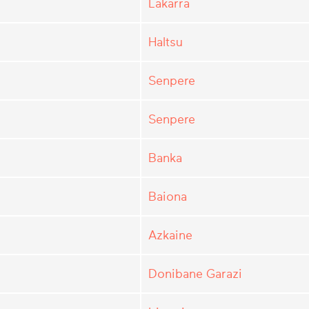
Lakarra
Haltsu
Senpere
Senpere
Banka
Baiona
Azkaine
Donibane Garazi