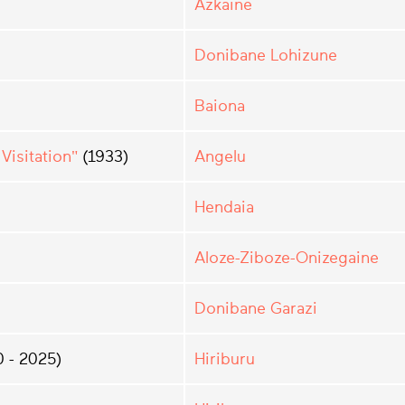
Azkaine
Donibane Lohizune
Baiona
Visitation"
(1933)
Angelu
Hendaia
Aloze-Ziboze-Onizegaine
Donibane Garazi
 - 2025)
Hiriburu