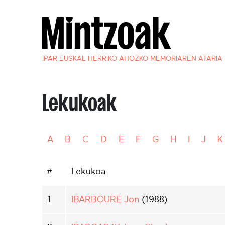
IPAR EUSKAL HERRIKO AHOZKO MEMORIAREN ATARIA
Lekukoak
A
B
C
D
E
F
G
H
I
J
K
#
Lekukoa
1
IBARBOURE Jon
(1988)