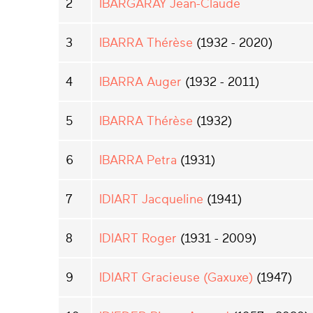
2
IBARGARAY Jean-Claude
3
IBARRA Thérèse
(1932 - 2020)
4
IBARRA Auger
(1932 - 2011)
5
IBARRA Thérèse
(1932)
6
IBARRA Petra
(1931)
7
IDIART Jacqueline
(1941)
8
IDIART Roger
(1931 - 2009)
9
IDIART Gracieuse (Gaxuxe)
(1947)