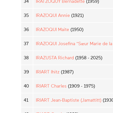
34
IRATZOQUY Bernadette
(1959)
35
IRAZOQUI Annie
(1921)
36
IRAZOQUI Maite
(1950)
37
IRAZOQUI Josefina "Sœur Marie de la 
38
IRAZUSTA Richard
(1958 - 2025)
39
IRIART Ihitz
(1987)
40
IRIART Charles
(1909 - 1975)
41
IRIART Jean-Baptiste (Jamattitt)
(1930