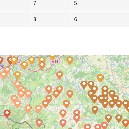
7
5
8
6