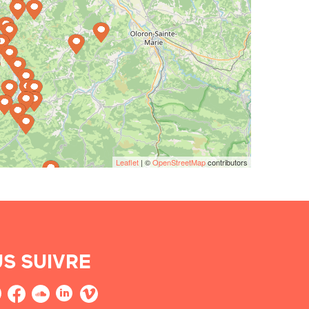
Leaflet
| ©
OpenStreetMap
contributors
S SUIVRE