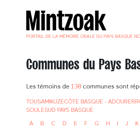
PORTAIL DE LA MÉMOIRE ORALE DU PAYS BASQUE N
Communes du Pays Ba
Les témoins de
138
communes sont réper
TOUS
AMIKUZE
CÔTE BASQUE - ADOUR
ERR
SOULE
SUD PAYS BASQUE
A
B
C
D
E
F
G
H
I
J
K