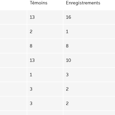
Témoins
Enregistrements
13
16
2
1
8
8
13
10
1
3
3
2
3
2