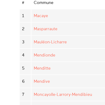
#
Commune
1
Macaye
2
Masparraute
3
Mauléon-Licharre
4
Mendionde
5
Menditte
6
Mendive
7
Moncayolle-Larrory-Mendibieu