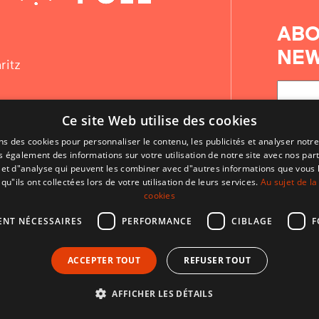
ABO
NEW
ritz
Ce site Web utilise des cookies
ns des cookies pour personnaliser le contenu, les publicités et analyser notre
 également des informations sur votre utilisation de notre site avec nos par
é et d"analyse qui peuvent les combiner avec d"autres informations que vous 
qu"ils ont collectées lors de votre utilisation de leurs services.
Au sujet de la
cookies
ENT NÉCESSAIRES
PERFORMANCE
CIBLAGE
F
CONTACT
ACCEPTER TOUT
REFUSER TOUT
CONDITIONS D'UTILISATION
MENTIONS LÉGALES
AFFICHER LES DÉTAILS
Développé par CodeSyntax. CMS :
Django
.