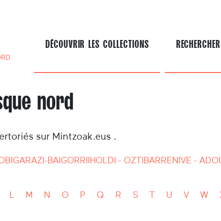
DÉCOUVRIR LES COLLECTIONS
RECHERCHER
ORD
sque nord
toriés sur Mintzoak.eus .
OBI
GARAZI-BAIGORRI
IHOLDI - OZTIBARRE
NIVE - ADO
L
M
N
O
P
Q
R
S
T
U
V
W