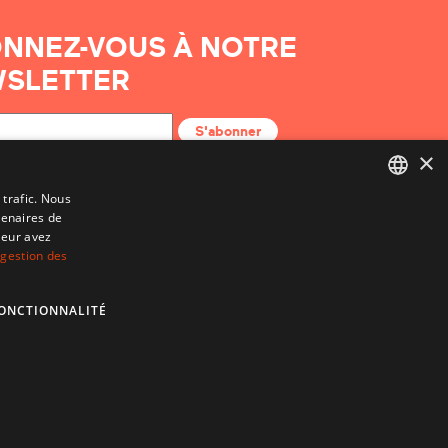
NNEZ-VOUS À NOTRE
SLETTER
S'abonner
×
 trafic. Nous
tenaires de
BASQUE
leur avez
FRENCH
 gestion des
SPANISH
ONCTIONNALITÉ
ENGLISH