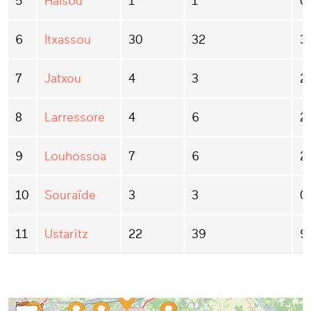
5
Halsou
1
1
0
6
Itxassou
30
32
3
7
Jatxou
4
3
2
8
Larressore
4
6
2
9
Louhossoa
7
6
2
10
Souraïde
3
3
0
11
Ustaritz
22
39
9