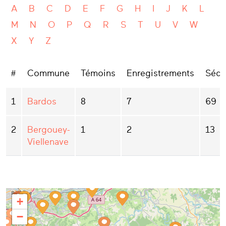
A
B
C
D
E
F
G
H
I
J
K
L
M
N
O
P
Q
R
S
T
U
V
W
X
Y
Z
#
Commune
Témoins
Enregistrements
Séqu
1
Bardos
8
7
69
2
Bergouey-
1
2
13
Viellenave
+
−