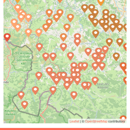
Leaflet
| ©
OpenStreetMap
contributors