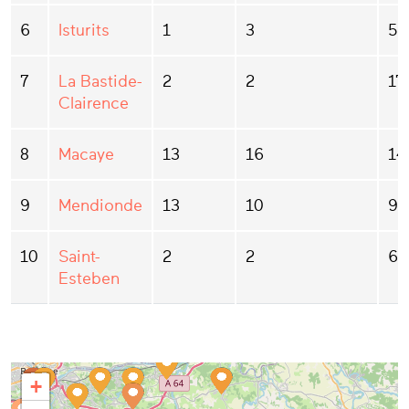
6
Isturits
1
3
5
7
La Bastide-
2
2
17
Clairence
8
Macaye
13
16
14
9
Mendionde
13
10
96
10
Saint-
2
2
62
Esteben
+