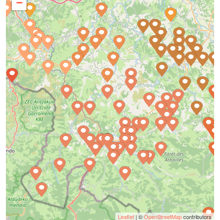
−
Leaflet
| ©
OpenStreetMap
contributors