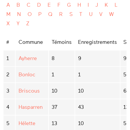
A
B
C
D
E
F
G
H
I
J
K
L
M
N
O
P
Q
R
S
T
U
V
W
X
Y
Z
#
Commune
Témoins
Enregistrements
Sé
1
Ayherre
8
9
90
2
Bonloc
1
1
5
3
Briscous
10
10
60
4
Hasparren
37
43
13
5
Hélette
13
10
55